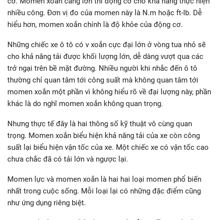
cơ. Momen xoắn càng lớn thì động cơ cho khả năng thực hiện
nhiều công. Đơn vị đo của momen này là N.m hoặc ft-Ib. Dễ
hiểu hơn, momen xoắn chính là độ khỏe của động cơ.
Những chiếc xe ô tô có v xoắn cực đại lớn ở vòng tua nhỏ sẽ
cho khả năng tải được khối lượng lớn, dễ dàng vượt qua các
trở ngại trên bề mặt đường. Nhiều người khi nhắc đến ô tô
thường chỉ quan tâm tới công suất mà không quan tâm tới
momen xoắn một phần vì không hiểu rõ về đại lượng này, phần
khác là do nghĩ momen xoắn không quan trọng.
Nhưng thực tế đây là hai thông số kỹ thuật vô cùng quan
trọng. Momen xoắn biểu hiện khả năng tải của xe còn công
suất lại biểu hiện vận tốc của xe. Một chiếc xe có vận tốc cao
chưa chắc đã có tải lớn và ngược lại.
Momen lực và momen xoắn là hai hai loại momen phổ biến
nhất trong cuộc sống. Mỗi loại lại có những đặc điểm cũng
như ứng dụng riêng biệt.