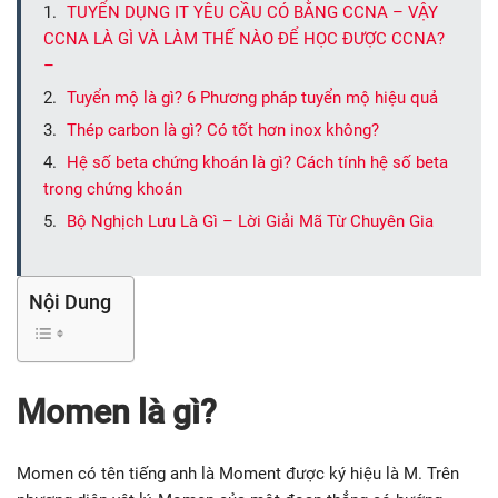
TUYỂN DỤNG IT YÊU CẦU CÓ BẰNG CCNA – VẬY
CCNA LÀ GÌ VÀ LÀM THẾ NÀO ĐỂ HỌC ĐƯỢC CCNA?
–
Tuyển mộ là gì? 6 Phương pháp tuyển mộ hiệu quả
Thép carbon là gì? Có tốt hơn inox không?
Hệ số beta chứng khoán là gì? Cách tính hệ số beta
trong chứng khoán
Bộ Nghịch Lưu Là Gì – Lời Giải Mã Từ Chuyên Gia
Nội Dung
Momen là gì?
Momen có tên tiếng anh là Moment được ký hiệu là M. Trên