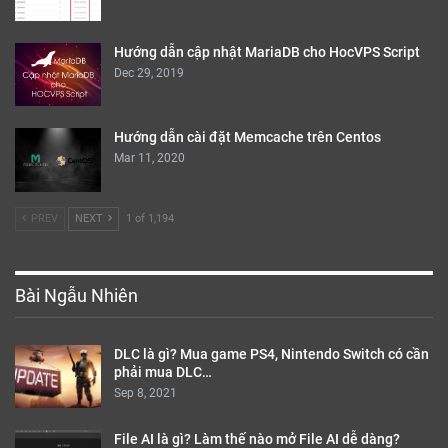
Hướng dẫn cập nhật MariaDB cho HocVPS Script
Dec 29, 2019
Hướng dẫn cài đặt Memcache trên Centos
Mar 11, 2020
PREV
NEXT
1 of 1,194
Bài Ngẫu Nhiên
DLC là gì? Mua game PS4, Nintendo Switch có cần
phải mua DLC…
Sep 8, 2021
File AI là gì? Làm thế nào mở File AI dễ dàng?