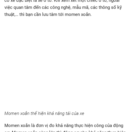
cơ xe đặc biệt là xe ô tô. Khi xem xét một chiếc ô tô, ngoài
việc quan tâm đến các công nghệ, mẫu mã, các thông số kỹ
thuật,… thì bạn cần lưu tâm tới momen xoắn.
Momen xoắn thể hiện khả năng tải của xe
Momen xoắn là đơn vị đo khả năng thực hiện công của động