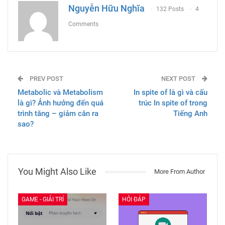
Nguyễn Hữu Nghĩa
132 Posts
4
Comments
PREV POST
NEXT POST
Metabolic và Metabolism
In spite of là gì và cấu
là gì? Ảnh hưởng đến quá
trúc In spite of trong
trình tăng – giảm cân ra
Tiếng Anh
sao?
You Might Also Like
More From Author
GAME - GIẢI TRÍ
HỎI ĐÁP