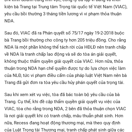
kiện bà Trang tại Trung tâm Trọng tài quốc tế Việt Nam (VIAC),
yêu cầu bồi thường 3 tháng tiền lương vì vi phạm thỏa thuận
NDA.
Sau đó, VIAC đã ra Phán quyết số 75/17 ngày 19-2-2018 buộc
bà Trang bồi thường cho công ty hơn 205 triệu đồng. Cho rằng
NDA là một phần không thể tách rời của HĐLĐ nên tranh chấp
về NDA là tranh chấp lao động và sẽ do tòa án giải quyết,
không thuộc thẩm quyền giải quyết của VIAC. Hơn nữa, thỏa
thuận trong NDA hạn chế quyền được tự do lựa chọn việc làm
của NLĐ, tức vi phạm điều cấm của pháp luật Việt Nam nên bà
Trang đã gửi đơn ra tòa yêu cầu hủy phán quyết của trọng tài.
Sau khi xem xét vụ việc, tòa đã bác toàn bộ yêu cầu của bà
Trang. Cụ thể, khi đề cập thẩm quyền giải quyết vụ việc của
VIAC, tòa cho rằng trong NDA, 2 bên đã thỏa thuận chọn VIAC
là nơi giải quyết khi có tranh chấp, mâu thuẫn phát sinh. Hơn
nữa, Recess đang hoạt động thương mại, mà theo quy định
của Luật Trọng tài Thương mại, tranh chấp phát sinh giữa các