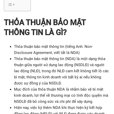
THỎA THUẬN BẢO MẬT
THÔNG TIN LÀ GÌ?
Thỏa thuận bảo mật thông tin (tiếng Anh: Non-
Disclosure Agreement, viết tắt là NDA)
Thỏa thuận bảo mật thông tin (NDA) là một dạng thỏa
thuận giữa người sử dụng lao động (NSDLĐ) và người
lao động (NLĐ), trong đó NLĐ cam kết không tiết lộ các
bí mật, thông tin kinh doanh với bất kỳ ai nếu không
được sự đồng ý của NSDLĐ.
Mục đích của thỏa thuận NDA là nhằm bảo vệ bí mật
kinh doanh, lợi thế về thương mại có tính độc quyền mà
NSDLĐ đã bỏ công sức và chi phí để xây dựng.
Hiện nay, việc ký thêm NDA khi thực hiện ký kết hợp
đồng lao động (HĐLĐ) với NLĐ đang được các doanh