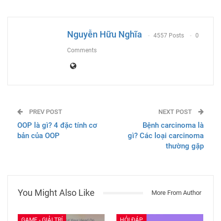
ReddIt
WhatsApp
Pinterest
Email
Nguyễn Hữu Nghĩa
4557 Posts
0
Comments
PREV POST
NEXT POST
OOP là gì? 4 đặc tính cơ
Bệnh carcinoma là
bản của OOP
gì? Các loại carcinoma
thường gặp
You Might Also Like
More From Author
GAME - GIẢI TRÍ
HỎI ĐÁP