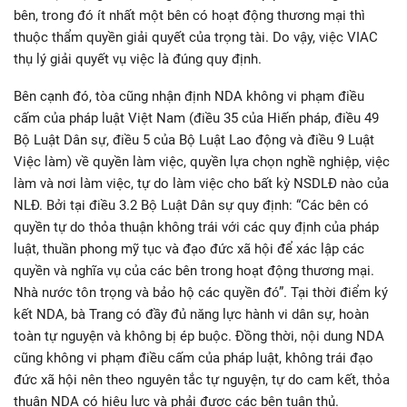
bên, trong đó ít nhất một bên có hoạt động thương mại thì
thuộc thẩm quyền giải quyết của trọng tài. Do vậy, việc VIAC
thụ lý giải quyết vụ việc là đúng quy định.
Bên cạnh đó, tòa cũng nhận định NDA không vi phạm điều
cấm của pháp luật Việt Nam (điều 35 của Hiến pháp, điều 49
Bộ Luật Dân sự, điều 5 của Bộ Luật Lao động và điều 9 Luật
Việc làm) về quyền làm việc, quyền lựa chọn nghề nghiệp, việc
làm và nơi làm việc, tự do làm việc cho bất kỳ NSDLĐ nào của
NLĐ. Bởi tại điều 3.2 Bộ Luật Dân sự quy định: “Các bên có
quyền tự do thỏa thuận không trái với các quy định của pháp
luật, thuần phong mỹ tục và đạo đức xã hội để xác lập các
quyền và nghĩa vụ của các bên trong hoạt động thương mại.
Nhà nước tôn trọng và bảo hộ các quyền đó”. Tại thời điểm ký
kết NDA, bà Trang có đầy đủ năng lực hành vi dân sự, hoàn
toàn tự nguyện và không bị ép buộc. Đồng thời, nội dung NDA
cũng không vi phạm điều cấm của pháp luật, không trái đạo
đức xã hội nên theo nguyên tắc tự nguyện, tự do cam kết, thỏa
thuận NDA có hiệu lực và phải được các bên tuân thủ.