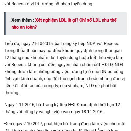
với Recess ở vị trí trưởng bộ phận tuyển dụng.
Xem thêm :
Xét nghiệm LDL là gì? Chỉ số LDL như thế
nào an toàn?
Tiếp đó, ngày 21-10-2015, bà Trang ký tiếp NDA với Recess.
Trong thỏa thuận này có điều khoản quy định trong thời gian
12 tháng sau khi chấm dứt tuyển dụng hoặc kết thúc việc làm
với Recess, không xét đến nguyên nhân chấm dứt HĐLĐ, NLĐ
không được làm những công việc tương tự ở các DN có cùng
lĩnh vực kinh doanh, các đối thủ cạnh tranh hoặc những đơn vị
liên kết, đối tác của công ty, nếu vi phạm, NLĐ sẽ phải bồi
thường.
Ngày 1-11-2016, bà Trang ký tiếp HĐLĐ xác định thời hạn 12
tháng với công ty và nghỉ việc vào ngày 18-11-2016.
Đến ngày 2-10-2017, phát hiện bà Trang đang làm việc cho một
DN kinh doanh cùng lĩnh vực, công ty đã lập vi bằng và khởi