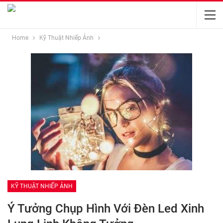
Home
Kỹ Thuật Nhiếp Ảnh
KỸ THUẬT NHIẾP ẢNH
Ý Tưởng Chụp Hình Với Đèn Led Xinh