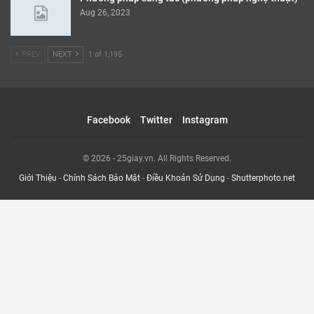
Aug 26, 2023
PREV
NEXT
1 of 1,195
Facebook
Twitter
Instagram
© 2026 - 25giay.vn. All Rights Reserved.
Giới Thiệu
-
Chính Sách Bảo Mật
-
Điều Khoản Sử Dụng
-
Shutterphoto.net