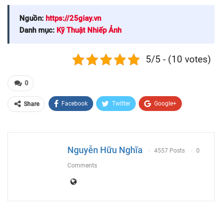
Nguồn:
https://25giay.vn
Danh mục:
Kỹ Thuật Nhiếp Ảnh
5/5 - (10 votes)
0
Facebook
Twitter
Google+
Share
ReddIt
WhatsApp
Pinterest
Email
Nguyễn Hữu Nghĩa
4557 Posts
0
Comments