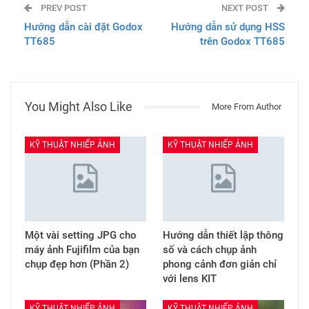
PREV POST
NEXT POST
Hướng dẫn cài đặt Godox
Hướng dẫn sử dụng HSS
TT685
trên Godox TT685
You Might Also Like
More From Author
KỸ THUẬT NHIẾP ẢNH
KỸ THUẬT NHIẾP ẢNH
Một vài setting JPG cho
Hướng dẫn thiết lập thông
máy ảnh Fujifilm của bạn
số và cách chụp ảnh
chụp đẹp hơn (Phần 2)
phong cảnh đơn giản chỉ
với lens KIT
KỸ THUẬT NHIẾP ẢNH
KỸ THUẬT NHIẾP ẢNH