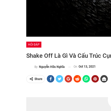
HỎI ĐÁP
Shake Off Là Gì Và Cấu Trúc C
On
Oct 13, 2021
By
Nguyễn Hữu Nghĩa
Share