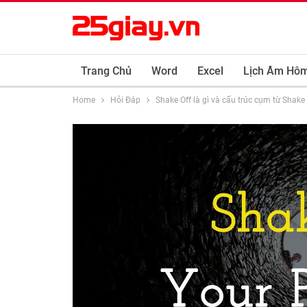
Trang Chủ
Word
Excel
Lịch Âm Hô
Home
Hỏi Đáp
Shake Off là gì và cấu trúc cụm từ Shake