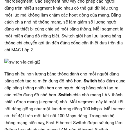
microsegment. Các segment như vậy cho phép các người
dùng trên nhiều segment khác nhau có thể gửi dữ liệu cùng
một lúc mà không làm chậm các hoạt động của mạng. Bằng
cách chia nhỏ hệ thống mạng, sẽ làm giảm số lượng người
dùng và thiết bị cùng chia sẻ một băng thông. Mỗi segment là
một miền đụng độ riêng biệt. Switch giới hạn lưu lượng băng
thông chỉ chuyển gói tin đến đúng cổng cần thiết dựa trên địa
chỉ MAC Lớp 2.
Tăng nhiều hơn lượng băng thông dành cho mỗi người dùng
bằng cách tạo ra miền đụng độ nhỏ hơn.
Switch
bảo đảm cung
cấp băng thông nhiều hơn cho người dùng bằng cách tạo ra
các miền đụng độ nhỏ hơn.
Switch
chia nhỏ mạng LAN thành
nhiều đoạn mạng (segment) nhỏ. Mỗi segment này là một kết
nối riêng giống như một làn đường riêng 100 Mbps. Mỗi server
có thể đặt trên một kết nối 100 Mbps riêng. Trong các hệ
thống mạng hiện nay, Fast Ethernet Switch được sử dụng làm
đường trục chính cho mạng LAN, còn Ethernet Switch,