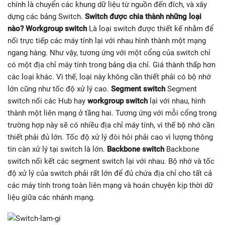
chính là chuyển các khung dữ liệu từ nguồn đến đích, và xây
dựng các bảng Switch.
Switch được chia thành những loại
nào?
Workgroup switch
Là loại switch được thiết kế nhằm để
nối trực tiếp các máy tính lại với nhau hình thành một mạng
ngang hàng. Như vậy, tương ứng với một cổng của switch chỉ
có một địa chỉ máy tính trong bảng dịa chỉ. Giá thành thấp hơn
các loại khác. Vì thế, loại này không cần thiết phải có bộ nhớ
lớn cũng như tốc độ xử lý cao.
Segment switch
Segment
switch nối các Hub hay
workgroup switch
lại với nhau, hình
thành một liên mạng ở tầng hai. Tương ứng với mỗi cổng trong
trường hợp này sẽ có nhiều địa chỉ máy tính, vì thế bộ nhớ cần
thiết phải đủ lớn. Tốc độ xử lý đòi hỏi phải cao vì lượng thông
tin càn xử lý tại switch là lớn.
Backbone switch
Backbone
switch nối kết các segment switch lại với nhau. Bộ nhớ và tốc
độ xử lý của switch phải rất lớn để đủ chứa địa chỉ cho tất cả
các máy tính trong toàn liên mạng và hoán chuyện kịp thời dữ
liệu giữa các nhánh mạng.