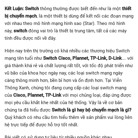
Kết Luận:
Switch
thông thường được biết đến như là một
thiết
bị chuyển mạch
, là một thiết bị dùng để kết nối các đoạn mạng
với nhau theo mô hình mạng hình sao (Star). Theo mô hình
này,
switch
đóng vai trò là thiết bị trung tâm, tất cả các máy
tính đều được nối về đây.
Hiện nay trên thị trường có khá nhiều các thương hiệu Switch
mạng tên tuổi như
Switch Cisco, Plannet, TP-Link, D-Link
…. với
giá thành khá rẻ và chất lượng rất tốt, với tốc độ phát triển như
vũ bão của khoa học ngày nay, các loại switch mạng ngày
càng thông minh hơn, bền bỉ hơn và ổn định hơn. Tại Viễn
Thông Xanh, chúng tôi đang cung cấp các loại switch mạng
của
Cisco, Plannet, TP-Link
với mọi chủng loại, đáp ứng được
mọi yêu cầu khắt khe nhất của hệ thống. Vậy là về cơ bản
chúng ta đã hiểu được
Switch là gì hay bộ chuyển mạch là gì?
Quý khách có nhu cầu tìm hiểu thêm về sản phẩm vui lòng liên
hệ trực tiếp để được hỗ trợ tốt nhất.
Bài viết có sử dụng tư liệu từ nhiều nguồn khác nhau.