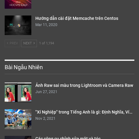
Hướng dẫn cài đặt Memcache trên Centos
Mar 11, 2020
PREV
NEXT
1 of 1,194
Bài Ngẫu Nhiên
Ảnh Raw sai màu trong Lightroom và Camera Raw
Jun 27, 2021
"Xí Nghiệp" trong Tiếng Anh là gì: Định Nghĩa, Ví…
Nov 2, 2021
Các công cụ chỉnh sửa mặt và tóc