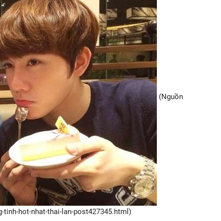
(Nguồn
g-tinh-hot-nhat-thai-lan-post427345.html)