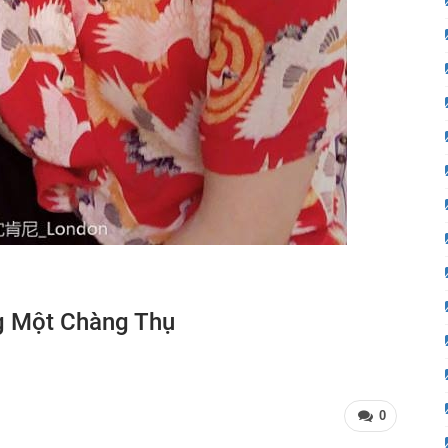
g Một Chàng Thụ
0