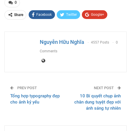
0
Facebook
Twitter
Google+
Share
ReddIt
WhatsApp
Pinterest
Email
Nguyễn Hữu Nghĩa
4557 Posts
0
Comments
PREV POST
NEXT POST
Tổng hợp typography đẹp
10 Bí quyết chụp ảnh
cho ảnh kỷ yếu
chân dung tuyệt đẹp với
ánh sáng tự nhiên