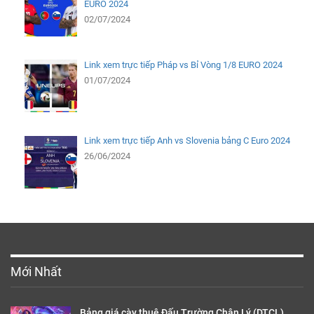
EURO 2024
02/07/2024
Link xem trực tiếp Pháp vs Bỉ Vòng 1/8 EURO 2024
01/07/2024
Link xem trực tiếp Anh vs Slovenia bảng C Euro 2024
26/06/2024
Mới Nhất
Bảng giá cày thuê Đấu Trường Chân Lý (DTCL)