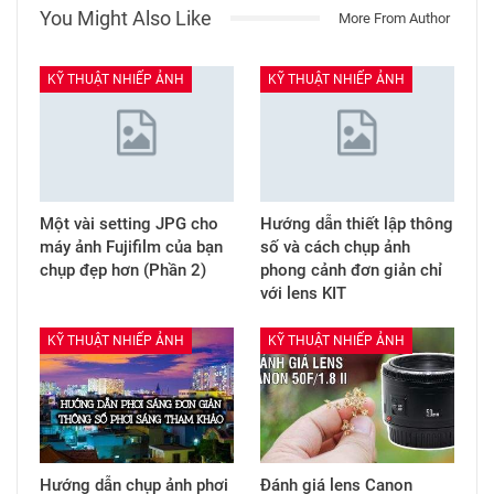
You Might Also Like
More From Author
KỸ THUẬT NHIẾP ẢNH
KỸ THUẬT NHIẾP ẢNH
Một vài setting JPG cho
Hướng dẫn thiết lập thông
máy ảnh Fujifilm của bạn
số và cách chụp ảnh
chụp đẹp hơn (Phần 2)
phong cảnh đơn giản chỉ
với lens KIT
KỸ THUẬT NHIẾP ẢNH
KỸ THUẬT NHIẾP ẢNH
Hướng dẫn chụp ảnh phơi
Đánh giá lens Canon