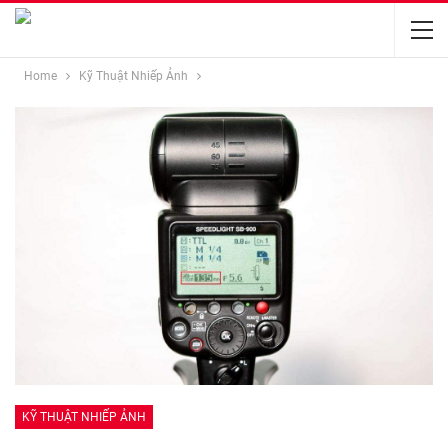
Home
Kỹ Thuật Nhiếp Ảnh
KỸ THUẬT NHIẾP ẢNH