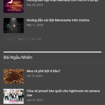
Hướng dẫn cập nhật MariaDB cho HocVPS Script
Dec 29, 2019
Hướng dẫn cài đặt Memcache trên Centos
Mar 11, 2020
PREV
NEXT
1 of 1,194
Bài Ngẫu Nhiên
Mua cà phê bột ở đâu?
Jul 10, 2023
Chia sẻ preset hàn quốc cho lightroom và camera
raw
Jun 27, 2021