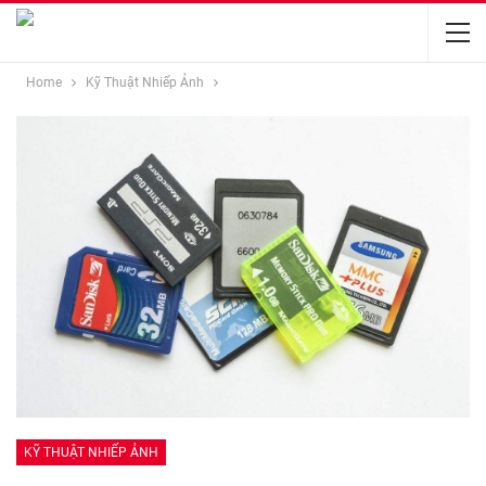
Home
Kỹ Thuật Nhiếp Ảnh
KỸ THUẬT NHIẾP ẢNH