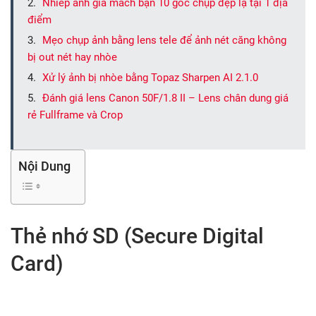
Nhiếp ảnh gia mách bạn 10 góc chụp đẹp lạ tại 1 địa
điểm
Mẹo chụp ảnh bằng lens tele để ảnh nét căng không
bị out nét hay nhòe
Xử lý ảnh bị nhòe bằng Topaz Sharpen AI 2.1.0
Đánh giá lens Canon 50F/1.8 II – Lens chân dung giá
rẻ Fullframe và Crop
Nội Dung
Thẻ nhớ SD (Secure Digital
Card)