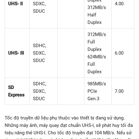
Duplex
UHS- II
SDXC,
4.00
312MB/s
SDUC
Half
Duplex
312MB/s
Full
SDHC,
Duplex
UHS- III
SDXC,
6.00
624MB/s
SDUC
Full
Duplex
SDHC,
985MB/s
SD
SDXC,
PCIe
7.00
Express
SDUC
Gen.3
Tốc độ truyền dữ liệu phụ thuộc vào thiết bị đang sử dụng.
Những máy ảnh, máy quay đạt chuẩn UHS-I, sẽ phát huy tối đa
hiệu năng thẻ UHS-I. Cho tốc độ truyền đạt 104 MB/s. Nếu sử