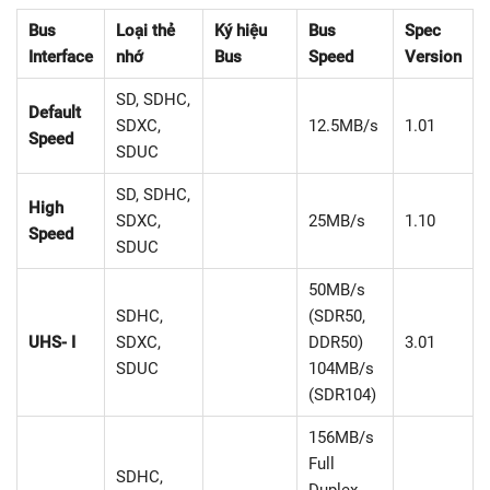
Bus
Loại thẻ
Ký hiệu
Bus
Spec
Interface
nhớ
Bus
Speed
Version
SD, SDHC,
Default
SDXC,
12.5MB/s
1.01
Speed
SDUC
SD, SDHC,
High
SDXC,
25MB/s
1.10
Speed
SDUC
50MB/s
SDHC,
(SDR50,
UHS- I
SDXC,
DDR50)
3.01
SDUC
104MB/s
(SDR104)
156MB/s
Full
SDHC,