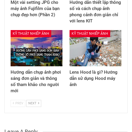
Một vài setting JPG cho
Hướng dẫn thiết lập thông
máy ảnh Fujifilm của bạn
số và cách chụp ảnh
chụp đẹp hơn (Phần 2)
phong cảnh đơn giản chỉ
với lens KIT
KỸ THUẬT NHIẾP ẢNH
KỸ THUẬT NHIẾP ẢNH
Hướng dẫn chụp ảnh phơi
Lens Hood là gì? Hướng
sáng đơn giản và thông
dẫn sử dụng Hood máy
số tham khảo cho người
ảnh
mới
PREV
NEXT
Leave A Reply