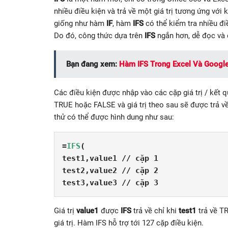
nhiều điều kiện và trả về một giá trị tương ứng với 
giống như hàm
IF
, hàm
IFS
có thể kiểm tra nhiều đ
Do đó, công thức dựa trên
IFS
ngắn hơn, dễ đọc và 
Bạn đang xem:
Hàm IFS Trong Excel Và Googl
Các điều kiện được nhập vào các cặp giá trị / kết q
TRUE hoặc FALSE và giá trị theo sau sẽ được trả v
thử có thể được hình dung như sau:
=
IFS
(
test1,value1 // cặp 1
test2,value2 // cặp 2
test3,value3 // cặp 3
Giá trị
value1
được
IFS
trả về chỉ khi
test1
trả về T
giá trị. Hàm IFS hỗ trợ tới 127 cặp điều kiện.