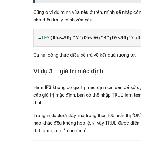
Cũng ở ví dụ mình vừa nêu ở trên, mình sẽ nhập côn
cho điều lưu ý mình vừa nêu.
=
IFS
(D5>=90;"A";D5<90;"B";D5<80;"C;D
Cả hai công thức điều sẽ trả về kết quả tương tự.
Ví dụ 3 – giá trị mặc định
Hàm
IFS
không có giá trị mặc định cài sẵn để sử dụ
cấp giá trị mặc định, bạn có thể nhập TRUE làm
tes
định.
Trong ví dụ dưới đây, mã trạng thái 100 hiển thị “OK
nào khác đều không hợp lệ, vì vậy TRUE được điền
đặt làm giá trị “mặc định”.