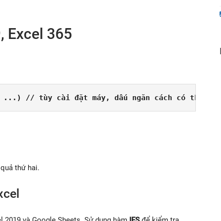
, Excel 365
 ...) // tùy cài đặt máy, dấu ngăn cách có thể là 
 quả thứ hai.
xcel
cel 2019 và Google Sheets. Sử dụng hàm
IFS
để kiểm tra