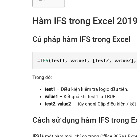
Hàm IFS trong Excel 2019
Cú pháp hàm IFS trong Excel
=
IFS
(test1, value1, [test2, value2],
Trong đó:
test1
– Điều kiện kiểm tra logic đầu tiên.
value1
– Kết quả khi test1 là TRUE.
test2
,
value2
– [tùy chọn] Cặp điều kiện / kết
Cách sử dụng hàm IFS trong E
IFS
là một hàm mới, chỉ có trong Office 365 và Ex