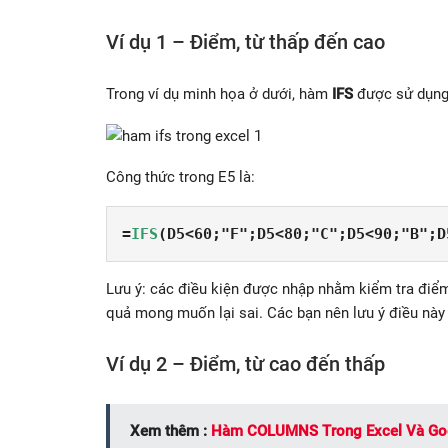
Ví dụ 1 – Điểm, từ thấp đến cao
Trong ví dụ minh họa ở dưới, hàm
IFS
được sử dụng 
Công thức trong E5 là:
=
IFS
(D5<60;"F";D5<80;"C";D5<90;"B";D
Lưu ý: các điều kiện được nhập nhằm kiểm tra điểm
quả mong muốn lại sai. Các bạn nên lưu ý điều này 
Ví dụ 2 – Điểm, từ cao đến thấp
Xem thêm :
Hàm COLUMNS Trong Excel Và Goo