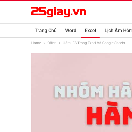
Trang Chủ
Word
Excel
Lịch Âm Hô
Home
Office
Hàm IFS Trong Excel Và Google Sheets