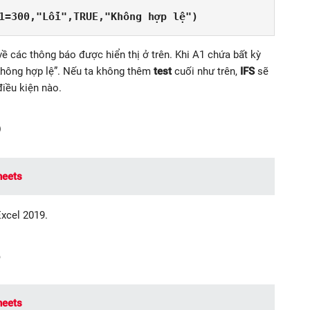
1=300,"Lỗi",TRUE,"Không hợp lệ")
ả về các thông báo được hiển thị ở trên. Khi A1 chứa bất kỳ
 “Không hợp lệ”. Nếu ta không thêm
test
cuối như trên,
IFS
sẽ
điều kiện nào.
6
heets
xcel 2019.
3
heets