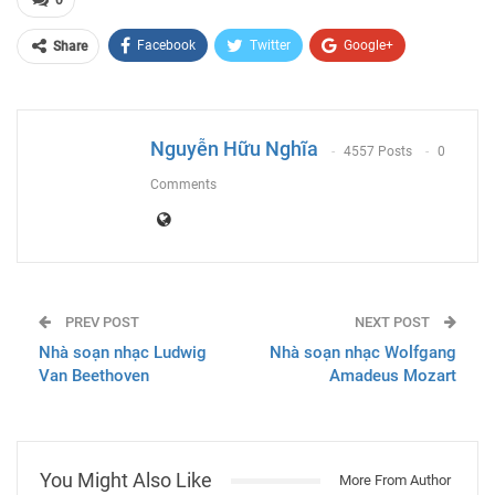
Facebook
Twitter
Google+
Share
ReddIt
WhatsApp
Pinterest
Email
Nguyễn Hữu Nghĩa
4557 Posts
0
Comments
PREV POST
NEXT POST
Nhà soạn nhạc Ludwig
Nhà soạn nhạc Wolfgang
Van Beethoven
Amadeus Mozart
You Might Also Like
More From Author