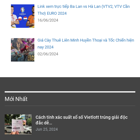
Link xem trực tiếp Ba Lan vs Hà Lan (VTV2, VTV Cần
Thơ) EURO 2024
16/06/2024
Giá Cày Thuê Liên Minh Huyền Thoại và Tốc Chiến hiện
nay 2024
02/06/2024
Mới Nhất
Cách tính xác suất xổ số Vietlott trúng giải độc
đắc dễ…
Jun 25, 2024