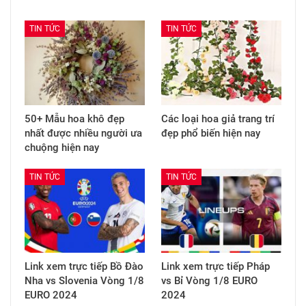
TIN TỨC
TIN TỨC
50+ Mẫu hoa khô đẹp
Các loại hoa giả trang trí
nhất được nhiều người ưa
đẹp phổ biến hiện nay
chuộng hiện nay
TIN TỨC
TIN TỨC
Link xem trực tiếp Bồ Đào
Link xem trực tiếp Pháp
Nha vs Slovenia Vòng 1/8
vs Bỉ Vòng 1/8 EURO
EURO 2024
2024