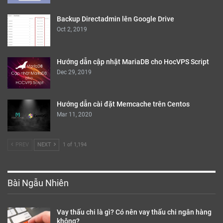
Backup Directadmin lên Google Drive
Oct 2, 2019
Hướng dẫn cập nhật MariaDB cho HocVPS Script
Dec 29, 2019
Hướng dẫn cài đặt Memcache trên Centos
Mar 11, 2020
PREV
NEXT
1 of 1,194
Bài Ngẫu Nhiên
Vay thấu chi là gì? Có nên vay thấu chi ngân hàng
không?