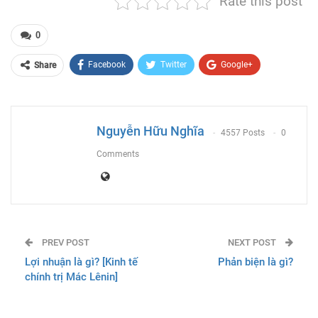
Rate this post
0
Facebook
Twitter
Google+
Share
ReddIt
WhatsApp
Pinterest
Email
Nguyễn Hữu Nghĩa
4557 Posts
0
Comments
PREV POST
NEXT POST
Lợi nhuận là gì? [Kinh tế
Phản biện là gì?
chính trị Mác Lênin]