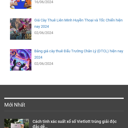
16/06/2024
Giá Cày Thuê Liên Minh Huyền Thoại và Tốc Chiến hiện
nay 2024
02/06/2024
Bảng giá cày thuê Đấu Trường Chân Lý (DTCL) hiện nay
2024
02/06/2024
Mới Nhất
Cách tính xác suất xổ số Vietlott trúng giải độc
đắc dễ…