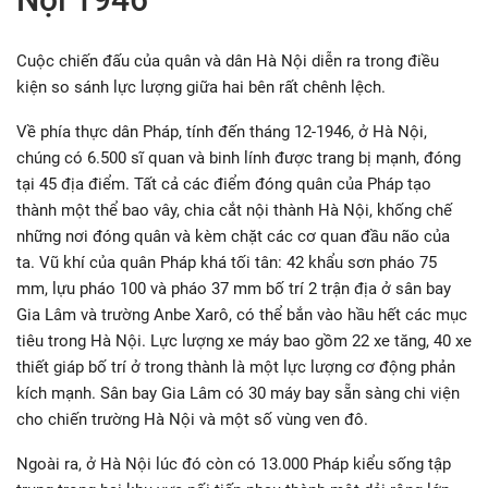
Cuộc chiến đấu của quân và dân Hà Nội diễn ra trong điều
kiện so sánh lực lượng giữa hai bên rất chênh lệch.
Về phía thực dân Pháp, tính đến tháng 12-1946, ở Hà Nội,
chúng có 6.500 sĩ quan và binh lính được trang bị mạnh, đóng
tại 45 địa điểm. Tất cả các điểm đóng quân của Pháp tạo
thành một thể bao vây, chia cắt nội thành Hà Nội, khống chế
những nơi đóng quân và kèm chặt các cơ quan đầu não của
ta. Vũ khí của quân Pháp khá tối tân: 42 khẩu sơn pháo 75
mm, lựu pháo 100 và pháo 37 mm bố trí 2 trận địa ở sân bay
Gia Lâm và trường Anbe Xarô, có thể bắn vào hầu hết các mục
tiêu trong Hà Nội. Lực lượng xe máy bao gồm 22 xe tăng, 40 xe
thiết giáp bố trí ở trong thành là một lực lượng cơ động phản
kích mạnh. Sân bay Gia Lâm có 30 máy bay sẵn sàng chi viện
cho chiến trường Hà Nội và một số vùng ven đô.
Ngoài ra, ở Hà Nội lúc đó còn có 13.000 Pháp kiểu sống tập