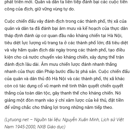
phát triển mới. Quân và dân ta liên tiếp đánh bại các cuộc tiến
công của địch, giữ vững vùng tự do.
Cuộc chiến đấu vây đánh địch trong các thành phố, thị xã của
quân và dân ta đã đánh bại âm mưu và kế hoạch của thực dân
tháp định đánh úp cơ quan đầu não kháng chiến tại Hà Nội,
tiêu diệt lực lượng vũ trang ta ở các thành phố lớn; đã tiêu diệt
và vây hãm quân địch dài ngày trong các thành phố, tạo điều
kiện cho cả nước chuyển vào kháng chiến, xây dựng thế trận
đánh địch lâu dài. Âm mưu chiến lược đánh nhanh thắng
nhanh của thực dân Pháp bước đầu bị phá sản. Cuộc chiến đấu
của quân và dân thủ đô Hà Nội và các thành phố, thị xã khác
còn có tác dụng cổ vũ mạnh mẽ tinh thần quyết chiến quyết
thắng của toàn dân tộc, gây thanh thế cho kháng chiến. Nó
giảng một đòn mạnh vào ý chí xâm lược của kẻ thủ, đặt tiền
để vững chắc cho thắng lợi trong những năm tiếp theo.
(Lytuong.net – Nguồn tài liệu: Nguyễn Xuân Minh, Lịch sử Việt
Nam 1945-2000, NXB Giáo dục)