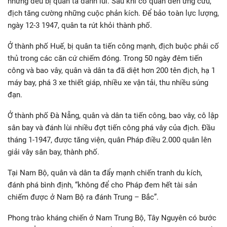
nhưng đều bị quân ta đánh lui. Sau khi có quân đến ứng cứu,
địch tăng cường những cuộc phản kích. Để bảo toàn lực lượng,
ngày 12-3 1947, quân ta rút khỏi thành phố.
Ở thành phố Huế, bị quân ta tiến công mạnh, địch buộc phải cố
thủ trong các căn cứ chiếm đóng. Trong 50 ngày đêm tiến
công và bao vây, quân và dân ta đã diệt hơn 200 tên địch, hạ 1
máy bay, phá 3 xe thiết giáp, nhiều xe vận tải, thu nhiều súng
đạn.
Ở thành phố Đà Nẵng, quân và dân ta tiến công, bao vây, cô lập
sân bay và đánh lùi nhiều đợt tiến công phá vây của địch. Đầu
tháng 1-1947, được tăng viện, quân Pháp điều 2.000 quân lên
giải vây sân bay, thành phố.
Tại Nam Bộ, quân và dân ta đẩy mạnh chiến tranh du kích,
đánh phá bình định, “không để cho Pháp đem hết tài sản
chiếm được ở Nam Bộ ra đánh Trung – Bắc”.
Phong trào kháng chiến ở Nam Trung Bộ, Tây Nguyên có bước