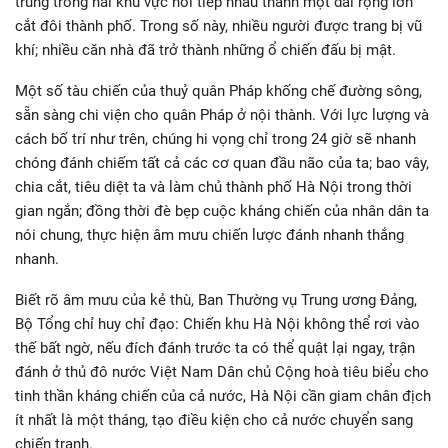
trung trong hai khu vực nối tiếp nhau thành một dải rộng lớn
cắt đôi thành phố. Trong số này, nhiều người được trang bị vũ
khí; nhiều căn nhà đã trở thành những ổ chiến đấu bị mật.
Một số tàu chiến của thuỷ quân Pháp khống chế đường sông,
sẵn sàng chi viện cho quân Pháp ở nội thành. Với lực lượng và
cách bố trí như trên, chúng hi vọng chỉ trong 24 giờ sẽ nhanh
chóng đánh chiếm tất cả các cơ quan đầu não của ta; bao vây,
chia cắt, tiêu diệt ta và làm chủ thành phố Hà Nội trong thời
gian ngắn; đồng thời đè bẹp cuộc kháng chiến của nhân dân ta
nói chung, thực hiện âm mưu chiến lược đánh nhanh thắng
nhanh.
Biết rõ âm mưu của kẻ thù, Ban Thường vụ Trung ương Đảng,
Bộ Tổng chỉ huy chỉ đạo: Chiến khu Hà Nội không thể rơi vào
thế bất ngờ, nếu đích đánh trước ta có thể quật lại ngay, trận
đánh ở thủ đô nước Việt Nam Dân chủ Cộng hoà tiêu biểu cho
tinh thần kháng chiến của cả nước, Hà Nội cần giam chân địch
ít nhất là một tháng, tạo điều kiện cho cả nước chuyển sang
chiến tranh.