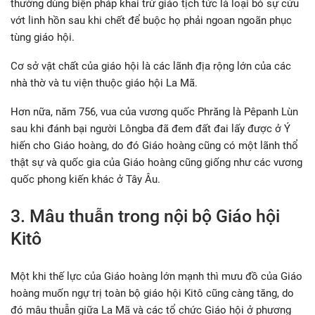
thường dùng biện pháp khai trừ giáo tịch tức là loại bỏ sự cứu
vớt linh hồn sau khi chết để buộc họ phải ngoan ngoãn phục
tùng giáo hội.
Cơ sở vật chất của giáo hội là các lãnh địa rộng lớn của các
nhà thờ và tu viện thuộc giáo hội La Mã.
Hơn nữa, năm 756, vua của vương quốc Phrăng là Pêpanh Lùn
sau khi đánh bại người Lôngba đã đem đất đai lấy được ở Ý
hiến cho Giáo hoàng, do đó Giáo hoàng cũng có một lãnh thổ
thật sự và quốc gia của Giáo hoàng cũng giống như các vương
quốc phong kiến khác ở Tây Âu.
3. Mâu thuẫn trong nội bộ Giáo hội
Kitô
Một khi thế lực của Giáo hoàng lớn mạnh thì mưu đồ của Giáo
hoàng muốn ngự trị toàn bộ giáo hội Kitô cũng càng tăng, do
đó mâu thuẫn giữa La Mã và các tổ chức Giáo hội ở phương