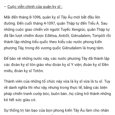
–
Cuộc viễn chinh của quân kỵ sĩ :
Mãi đến tháng 8-1096, quân kỵ sĩ Tây Âu mới bắt đầu lên
đường. Đến cuối tháng 4-1097, quân Thập tự đến Tiểu Á. Sau
những cuộc giao chiến với người Tuyếc Xengiúc, quân Thập tự
đã lần lượt chiếm được Eđétxa, Antiốt, Giêrudalem, Tơripôli rồi
thành lập những tiểu quốc theo kiểu các nước phong kiến
phương Tây, trong đó vương quốc Giêrudalem là trung tâm.
Để bảo vệ những nước này, các nước phương Tây đã thành lập
các đoàn kỵ sĩ tôn giáo như đoàn kỵ sĩ Y viện, đoàn kỵ sĩ Đền
miếu, đoàn kỵ sĩ Tơtôn.
Thành viên của những tổ chức này vừa là kỵ sĩ vừa là tu sĩ. Tuy
về danh nghĩa thì như vậy, nhưng trong thực tế, bằng các biện
pháp chiến tranh cướp bóc, buôn bán…họ cũng trở thành những
kẻ hết sức giàu có.
Sự thống trị tàn bạo của bọn phong kiến Tây Âu làm cho nhân