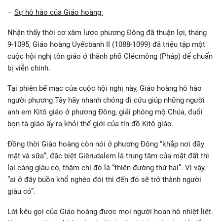
–
Sự hô hào của Giáo hoàng:
Nhận thấy thời cơ xâm lược phương Đông đã thuận lợi, tháng
9-1095, Giáo hoàng Uyếcbanh II (1088-1099) đã triệu tập một
cuộc hội nghị tôn giáo ở thành phố Clécmông (Pháp) để chuẩn
bị viễn chinh.
Tại phiên bế mạc của cuộc hội nghị này, Giáo hoàng hô hào
người phương Tây hãy nhanh chóng đi cứu giúp những người
anh em Kitô giáo ở phương Đông, giải phóng mộ Chúa, đuổi
bọn tà giáo ấy ra khỏi thế giới của tín đồ Kitô giáo.
Đồng thời Giáo hoàng còn nói ở phương Đông “khắp nơi đầy
mật và sữa”, đặc biệt Giêrudalem là trung tâm của mặt đất thì
lại càng giàu có, thậm chí đó là “thiên đường thứ hai”. Vì vậy,
“ai ở đây buồn khổ nghèo đói thì đến đó sẽ trở thành người
giàu có”.
Lời kêu gọi của Giáo hoàng được mọi người hoan hô nhiệt liệt.