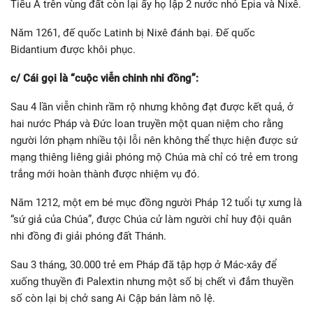
Tiểu Á trên vùng đất còn lại ấy họ lập 2 nước nhỏ Epia và Nixê.
Năm 1261, đế quốc Latinh bị Nixê đánh bại. Đế quốc
Bidantium được khôi phục.
c/ Cái gọi là “cuộc viễn chinh nhi đồng”:
Sau 4 lần viễn chinh rầm rộ nhưng không đạt được kết quả, ở
hai nước Pháp và Đức loan truyền một quan niệm cho rằng
người lớn phạm nhiều tội lỗi nên không thể thực hiện được sứ
mạng thiêng liêng giải phóng mộ Chúa mà chỉ có trẻ em trong
trắng mới hoàn thành được nhiệm vụ đó.
Năm 1212, một em bé mục đồng người Pháp 12 tuổi tự xưng là
“sứ giả của Chúa”, được Chúa cử làm người chỉ huy đội quân
nhi đồng đi giải phóng đất Thánh.
Sau 3 tháng, 30.000 trẻ em Pháp đã tập hợp ở Mác-xây để
xuống thuyền đi Palextin nhưng một số bị chết vì đắm thuyền
số còn lại bị chở sang Ai Cập bán làm nô lệ.