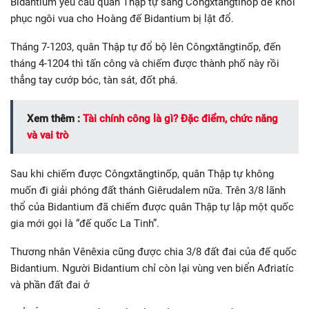
Bidantium yêu cầu quân Thập tự sang Côngxtăngtinốp để khôi
phục ngôi vua cho Hoàng đế Bidantium bị lật đổ.
Tháng 7-1203, quân Thập tự đổ bộ lên Côngxtăngtinốp, đến
tháng 4-1204 thì tấn công và chiếm được thành phố này rồi
thẳng tay cướp bóc, tàn sát, đốt phá.
Xem thêm :
Tài chính công là gì? Đặc điểm, chức năng
và vai trò
Sau khi chiếm được Côngxtăngtinốp, quân Thập tự không
muốn đi giải phóng đất thánh Giêrudalem nữa. Trên 3/8 lãnh
thổ của Bidantium đã chiếm được quân Thập tự lập một quốc
gia mới gọi là “đế quốc La Tinh”.
Thương nhân Vênêxia cũng được chia 3/8 đất đai của đế quốc
Bidantium. Người Bidantium chỉ còn lại vùng ven biển Ađriatíc
và phần đất đai ở