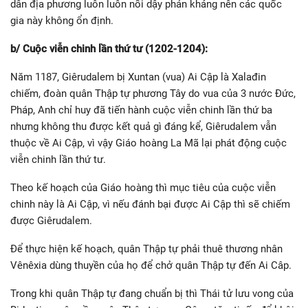
dân địa phương luôn luôn nổi dậy phản kháng nên các quốc
gia này không ổn định.
b/ Cuộc viễn chinh lần thứ tư (1202-1204):
Năm 1187, Giêrudalem bị Xuntan (vua) Ai Cập là Xalađin
chiếm, đoàn quân Thập tự phương Tây do vua của 3 nước Đức,
Pháp, Anh chỉ huy đã tiến hành cuộc viễn chinh lần thứ ba
nhưng không thu được kết quả gì đáng kể, Giêrudalem vẫn
thuộc về Ai Cập, vì vậy Giáo hoàng La Mã lại phát động cuộc
viễn chinh lần thứ tư.
Theo kế hoạch của Giáo hoàng thì mục tiêu của cuộc viễn
chinh này là Ai Cập, vì nếu đánh bại được Ai Cập thì sẽ chiếm
được Giêrudalem.
Để thực hiện kế hoạch, quân Thập tự phải thuê thương nhân
Vênêxia dùng thuyền của họ để chở quân Thập tự đến Ai Câp.
Trong khi quân Thập tự đang chuẩn bị thì Thái tử lưu vong của