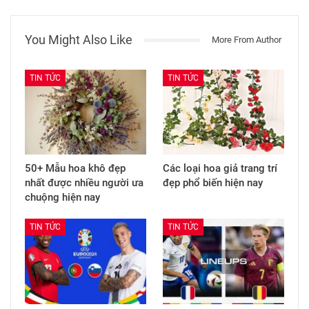
You Might Also Like
More From Author
TIN TỨC
TIN TỨC
50+ Mẫu hoa khô đẹp
Các loại hoa giả trang trí
nhất được nhiều người ưa
đẹp phổ biến hiện nay
chuộng hiện nay
TIN TỨC
TIN TỨC