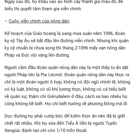
Ngay sau đó, họ khâu vào áo hình cây thánh giá màu đỏ để
biểu thị quyết tâm tham gia viễn chinh.
–
Cuộc viễn chinh của nông dân:
Kế hoạch của Giáo hoàng là sang mùa xuân năm 1096, đoàn
kỵ sỹ Tây Âu sẽ bắt đầu lên đường viễn chinh. Nhưng khi quân
kỵ sỹ chuẩn bị chưa xong thì tháng 2-1096 mấy vạn nông dân
Pháp và Đức vội vàng lên đường.
Người cầm đầu đoàn quân nông dân này là một thầy tu ẩn dật
người Pháp tên là Pie Lécmít. Đoàn quân nông dân này thực ra
chỉ là một đoàn người ô hợp, không có đội ngũ chỉnh tề, không
có kỷ luật, không có vũ khí lương thực, không có cả hiểu biết
về quân sự, thậm chí Giêrudalem ở đâu, cách xa bao nhiêu họ
cũng không hề biết. Họ chỉ biết hướng về phương Đông mà đi.
Dọc đường họ phải cướp bóc để kiếm thức ăn nên đã bị giết
chết rất nhiều. Khi họ vừa đến Tiểu Á liền bị người Tuyếc
Xengiúc đánh tan chỉ còn 1/10 trốn thoát.