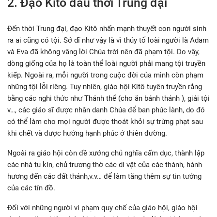
2. Đạo Kitô đầu thời Trung đại
Đến thời Trung đại, đạo Kitô nhấn mạnh thuyết con người sinh
ra ai cũng có tội. Sở dĩ như vậy là vì thủy tổ loài người là Adam
và Eva đã không vâng lời Chúa trời nên đã phạm tội. Do vậy,
dòng giống của họ là toàn thể loài người phải mang tội truyền
kiếp. Ngoài ra, mỗi người trong cuộc đời của mình còn phạm
những tội lỗi riêng. Tuy nhiên, giáo hội Kitô tuyên truyền rằng
bằng các nghi thức như Thánh thể (cho ăn bánh thánh ), giải tội
v…, các giáo sĩ được nhân danh Chúa để ban phúc lành, do đó
có thể làm cho mọi người được thoát khỏi sự trừng phạt sau
khi chết và được hưởng hạnh phúc ở thiên đường.
Ngoài ra giáo hội còn đề xướng chủ nghĩa cấm dục, thành lập
các nhà tu kín, chủ trương thờ các di vật của các thánh, hành
hương đến các đất thánh,v.v… để làm tăng thêm sự tin tưởng
của các tín đồ.
Đối với những người vi phạm quy chế của giáo hội, giáo hội