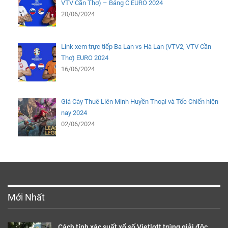
VTV Cần Thơ) – Bảng C EURO 2024
20/06/2024
Link xem trực tiếp Ba Lan vs Hà Lan (VTV2, VTV Cần
Thơ) EURO 2024
16/06/2024
Giá Cày Thuê Liên Minh Huyền Thoại và Tốc Chiến hiện
nay 2024
02/06/2024
Mới Nhất
Cách tính xác suất xổ số Vietlott trúng giải độc