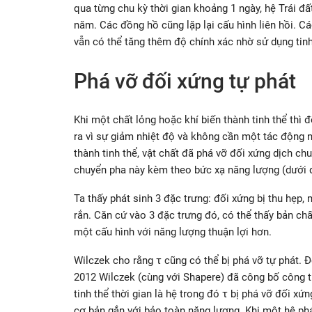
qua từng chu kỳ thời gian khoảng 1 ngày, hệ Trái đất
năm. Các đồng hồ cũng lặp lại cấu hình liên hồi. 
vẫn có thể tăng thêm độ chính xác nhờ sử dụng tinh 
Phá vỡ đối xứng tự phát
Khi một chất lỏng hoặc khí biến thành tinh thể thì 
ra vì sự giảm nhiệt độ và không cần một tác động ng
thành tinh thể, vật chất đã phá vỡ đối xứng dịch c
chuyển pha này kèm theo bức xạ năng lượng (dưới dạ
Ta thấy phát sinh 3 đặc trưng: đối xứng bị thu hẹp
rắn. Căn cứ vào 3 đặc trưng đó, có thể thấy bản ch
một cấu hình với năng lượng thuận lợi hơn.
Wilczek cho rằng τ cũng có thể bị phá vỡ tự phát. Đ
2012 Wilczek (cùng với Shapere) đã công bố công trìn
tinh thể thời gian là hệ trong đó τ bị phá vỡ đối xứn
cơ bản gắn với bảo toàn năng lượng. Khi một hệ ph