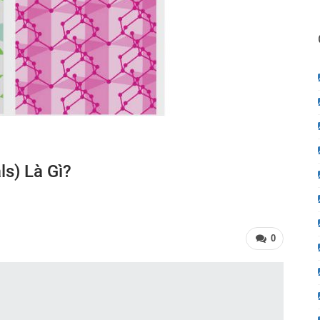
ls) Là Gì?
0