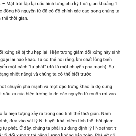
 – Mặt trời lặp lại cấu hình từng chu kỳ thời gian khoảng 1
Các đồng hồ nguyên tử đã có độ chính xác cao song chúng ta
thể thời gian.
đối xứng sẽ bị thu hẹp lại. Hiện tượng giảm đối xứng này sinh
oại lai nào khác. Ta có thể nói rằng, khi chất lỏng biến
huyển một cách “tự phát” (đó là một chuyển pha mạnh). Sự
ng nhiệt năng) và chúng ta có thể biết trước.
, một chuyển pha mạnh và một đặc trưng khác là độ cứng
ất sâu xa của hiện tượng là do các nguyên tử muốn rơi vào
ó là hiện tượng xảy ra trong các tinh thể thời gian. Năm
h, đưa vào vật lý lý thuyết khái niệm tinh thể thời gian:
g tự phát. Ở đây, chúng ta phải sử dụng định lý I Noether: τ
á vỡ đối xứng τ thì năng lượng không bảo toàn. Phá vỡ đối