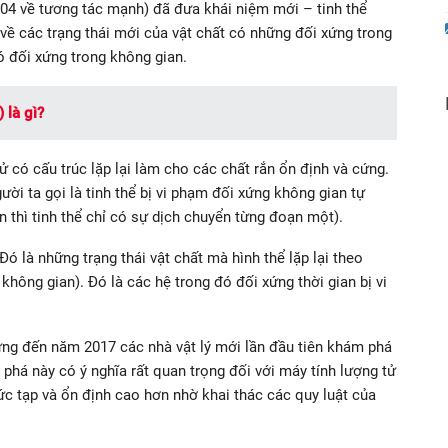
04 về tương tác mạnh) đã đưa khái niệm mới – tinh thể
n về các trạng thái mới của vật chất có những đối xứng trong
ó đối xứng trong không gian.
 là gì?
tử có cấu trúc lặp lại làm cho các chất rắn ổn định và cứng.
gười ta gọi là tinh thể bị vi phạm đối xứng không gian tự
n thì tinh thể chỉ có sự dịch chuyển từng đoạn một).
Đó là những trạng thái vật chất mà hình thể lặp lại theo
hông gian). Đó là các hệ trong đó đối xứng thời gian bị vi
hưng đến năm 2017 các nhà vật lý mới lần đầu tiên khám phá
 phá này có ý nghĩa rất quan trọng đối với máy tính lượng tử
c tạp và ổn định cao hơn nhờ khai thác các quy luật của