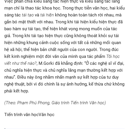
Việc phân chia kiểu sáng tác hiện thực và kiểu sáng tác lãng
mạn chỉ là thao tác khoa học. Trong thực tiễn văn học, hai kiểu
sáng tác
tái tạo
và
tái hiện
không hoàn toàn tách rời nhau, mà
gắn bó mật thiết với nhau. Trong khi tái hiện kiểu hiện thực đã
bao hàm sự tái tạo, thể hiện khát vọng mong muốn của tác
giả. Trong khi tái tạo hiện thực cũng không thoát khỏi sự tái
hiện những khung cảnh cuộc sống với tất cả những mối quan
hệ xã hội, thể hiện bản chất người của con người. Trong đúc
kết kinh nghiệm một đời văn của mình qua tác phẩm
Tôi học
viết như thế nào?
, M.Gorki đã khẳng định: “Ở các nghệ sĩ vĩ đại,
chủ nghĩa hiện thực và chủ nghĩa lãng mạn thường kết hợp với
nhau”. Điều này ông nhằm nhấn mạnh sự kết hợp của tư duy
nghệ thuật, bởi vì đó chính là sự ảnh hưởng, kế thừa chứ không
phải kết hợp.
(Theo: Phạm Phú Phong, Giáo trình Tiến trình Văn học)
Tiến trình văn họcVăn học