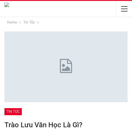
Home
Tin Tức
TIN TỨC
Trào Lưu Văn Học Là Gì?