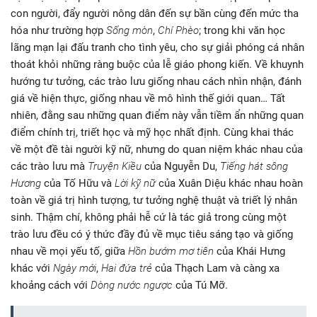
con người, đẩy người nông dân đến sự bần cùng đến mức tha
hóa như trường hợp
Sống mòn
,
Chí Phèo
; trong khi văn học
lãng mạn lại đấu tranh cho tình yêu, cho sự giải phóng cá nhân
thoát khỏi những ràng buộc của lễ giáo phong kiến. Về khuynh
hướng tư tưởng, các trào lưu giống nhau cách nhìn nhận, đánh
giá về hiện thực, giống nhau về mô hình thế giới quan… Tất
nhiên, đằng sau những quan điểm này vẫn tiềm ẩn những quan
điểm chính trị, triết học và mỹ học nhất định. Cùng khai thác
về một đề tài người kỹ nữ, nhưng do quan niệm khác nhau của
các trào lưu mà
Truyện Kiều
của Nguyễn Du,
Tiếng hát sông
Hương
của Tố Hữu và
Lời kỹ nữ
của Xuân Diệu khác nhau hoàn
toàn về giá trị hình tượng, tư tưởng nghệ thuật và triết lý nhân
sinh. Thậm chí, không phải hễ cứ là tác giả trong cùng một
trào lưu đều có ý thức đầy đủ về mục tiêu sáng tạo và giống
nhau về mọi yếu tố, giữa
Hồn bướm mơ tiên
của Khái Hưng
khác với
Ngày mới
,
Hai đứa trẻ
của Thạch Lam và càng xa
khoảng cách với
Dòng nước ngược
của Tú Mỡ.