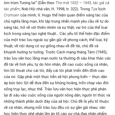
ôm trùm Tương lai” (Dẫn theo
Thơ mới 1932 – 1945, tác giả cả
tác phẩm
, Nxb Hội nhà văn, H. 1998, tr. 322). Trong
Tựa
kịch
Cromoen
của mình, V. Hugo thể hiện quan điểm sáng tác của
chủ nghĩa lãng mạn, khi tập trung nhấn mạnh yêu cầu về tự do
sáng tác, trở về với thiên nhiên và sự thật, vai trò của thể loại
kịch trong sáng tạo nghệ thuật… Các yếu tố thể hiện đặc điểm
của một trào lưu ngoài sự gần gũi về phong cách, thể loại, kỹ
thuật, về nội dung có sự giống nhau về đề tài, chủ đề và
khuynh hướng tư tưởng. Trước Cách mạng tháng Tám (1945),
trào lưu văn học lãng mạn nước ta thường đi sâu khai thác các
đề tài về tình yêu, tự do hôn nhân, đề cao cuộc sống cá nhân,
tìm lối thoát cho cái tôi, đẩy cái tôi phát triển đến đỉnh cao
của nó. Gặp phải một thực tiễn xã hội phong kiến – thực dân
áp bức bóc lột dễ đưa đến sự khủng hoảng, trốn chạy vào đời
sống trụy lạc, nhục thể. Trào lưu văn học hiện thực phê phán
lại đi sâu vào cuộc sống của người nông dân, người trí thức và
những thành phần dưới đáy của xã hội. Chủ đề là yếu tố thuộc
về cá nhân, nhưng mỗi trào lưu đều có sự gần gũi nhau: văn
học hiện thực phê phán lên án tố cáo sự chà đạp nhân phẩm