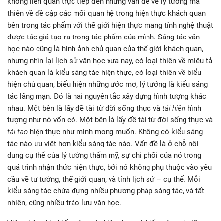
không liên quan trực tiếp đến những vấn đề về lý tưởng mà
thiên về đề cập các mối quan hệ trong hiện thực khách quan
bên trong tác phẩm với thế giới hiện thực mang tính nghệ thuật
được tác giả tạo ra trong tác phẩm của mình. Sáng tác văn
học nào cũng là hình ảnh chủ quan của thế giới khách quan,
nhưng nhìn lại lịch sử văn học xưa nay, có loại thiên về miêu tả
khách quan là kiểu sáng tác hiện thực, có loại thiên về biểu
hiện chủ quan, biểu hiện những ước mơ, lý tưởng là kiểu sáng
tác lãng mạn. Đó là hai nguyên tắc xây dựng hình tượng khác
nhau. Một bên là lấy đề tài từ đời sống thực và
tái hiện
hình
tượng như nó vốn có. Một bên là lấy đề tài từ đời sống thực và
tái tạo
hiện thực như mình mong muốn. Không có kiểu sáng
tác nào ưu việt hơn kiểu sáng tác nào. Vấn đề là ở chỗ nội
dung cụ thể của lý tưởng thẩm mỹ, sự chi phối của nó trong
quá trình nhận thức hiện thực, bởi nó không phụ thuộc vào yêu
cầu về tư tưởng, thế giới quan, và tính lịch sử – cụ thể. Mỗi
kiểu sáng tác chứa đựng nhiều phương pháp sáng tác, và tất
nhiên, cũng nhiều trào lưu văn học.