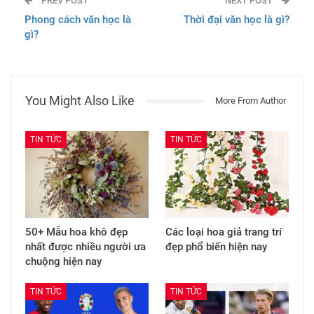
PREV POST
NEXT POST
Phong cách văn học là
Thời đại văn học là gì?
gì?
You Might Also Like
More From Author
TIN TỨC
TIN TỨC
50+ Mẫu hoa khô đẹp
Các loại hoa giả trang trí
nhất được nhiều người ưa
đẹp phổ biến hiện nay
chuộng hiện nay
TIN TỨC
TIN TỨC