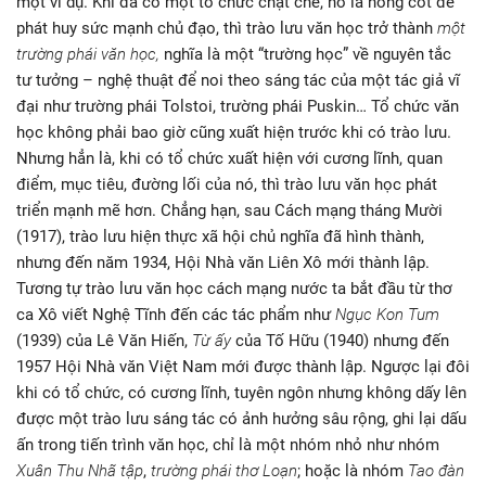
một ví dụ. Khi đã có một tổ chức chặt chẽ, nó là nòng cốt để
phát huy sức mạnh chủ đạo, thì trào lưu văn học trở thành
một
trường phái văn học,
nghĩa là một “trường học” về nguyên tắc
tư tưởng – nghệ thuật để noi theo sáng tác của một tác giả vĩ
đại như trường phái Tolstoi, trường phái Puskin… Tổ chức văn
học không phải bao giờ cũng xuất hiện trước khi có trào lưu.
Nhưng hẳn là, khi có tổ chức xuất hiện với cương lĩnh, quan
điểm, mục tiêu, đường lối của nó, thì trào lưu văn học phát
triển mạnh mẽ hơn. Chẳng hạn, sau Cách mạng tháng Mười
(1917), trào lưu hiện thực xã hội chủ nghĩa đã hình thành,
nhưng đến năm 1934, Hội Nhà văn Liên Xô mới thành lập.
Tương tự trào lưu văn học cách mạng nước ta bắt đầu từ thơ
ca Xô viết Nghệ Tĩnh đến các tác phẩm như
Ngục Kon Tum
(1939) của Lê Văn Hiến,
Từ ấy
của Tố Hữu (1940) nhưng đến
1957 Hội Nhà văn Việt Nam mới được thành lập. Ngược lại đôi
khi có tổ chức, có cương lĩnh, tuyên ngôn nhưng không dấy lên
được một trào lưu sáng tác có ảnh hưởng sâu rộng, ghi lại dấu
ấn trong tiến trình văn học, chỉ là một nhóm nhỏ như nhóm
Xuân Thu Nhã tập
,
trường phái thơ Loạn
; hoặc là nhóm
Tao đàn