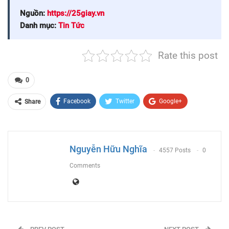
Nguồn:
https://25giay.vn
Danh mục:
Tin Tức
Rate this post
0
Facebook
Twitter
Google+
Share
ReddIt
WhatsApp
Pinterest
Email
Nguyễn Hữu Nghĩa
4557 Posts
0
Comments