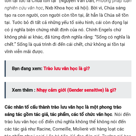
tồn tại tức là Chúa tồn tại” (Nguyễn Văn Dân,
Phương pháp luận
nghiên cứu văn học
, Nxb Khoa học xã hội). Bời vì, Chúa sáng
tạo ra con người, con người còn tồn tại, ắt hẳn là Chúa sẽ tồn
tại. Tước bỏ đi tất cả những yếu tố siêu hình, cái còn đọng lại
có ý nghĩa biện chứng nhất định của nó. Chính Engels chứ
không phải ai khác, đã từng định nghĩa rằng: “Sống có nghĩa là
chết.” Sống là quá trình đi đến cái chết, chứ không ai tồn tại
vĩnh viễn mãi được.
Bạn đang xem:
Trào lưu văn học là gì?
Xem thêm :
Nhạy cảm giới (Gender sensitive) là gì?
Các nhân tố cấu thành trào lưu văn học là một phong trào
sáng tác gồm tác giả, tác phẩm, các tổ chức văn học
. Nói đến
trào lưu văn học cổ điển chủ nghĩa không thể không nói đến
các tác giả như Racine, Corneille, Molierè với hàng loạt các