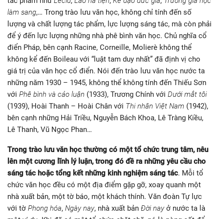
tác phẩm như
Lecid
,
Lão hà tiện
,
Kẻ đạo đức giả
,
Trưởng giả học
làm sang
,… Trong trào lưu văn học, không chỉ tính đến số
lượng và chất lượng tác phẩm, lực lượng sáng tác, mà còn phải
để ý đến lực lượng những nhà phê bình văn học. Chủ nghĩa cổ
điển Pháp, bên cạnh Racine, Corneille, Molierè không thể
không kể đến Boileau với “luật tam duy nhất” đã định vị cho
giá trị của văn học cổ điển. Nói đến trào lưu văn học nước ta
những năm 1930 – 1945, không thể không tính đến Thiếu Sơn
với
Phê bình và cảo luận
(1933), Trương Chính với
Dưới mắt tôi
(1939), Hoài Thanh – Hoài Chân với
Thi nhân Việt Nam
(1942),
bên cạnh những Hải Triều, Nguyễn Bách Khoa, Lê Tràng Kiều,
Lê Thanh, Vũ Ngọc Phan…
Trong trào lưu văn học thường có một tổ chức trung tâm, nêu
lên một cương lĩnh lý luận, trong đó đề ra những yêu cầu cho
sáng tác hoặc tổng kết những kinh nghiệm sáng tác
. Mỗi tổ
chức văn học đều có một địa điểm gặp gỡ, xoay quanh một
nhà xuất bản, một tờ báo, một khách thính. Văn đoàn Tự lực
với tờ
Phong hóa
,
Ngày nay
, nhà xuất bản
Đời nay
ở nước ta là