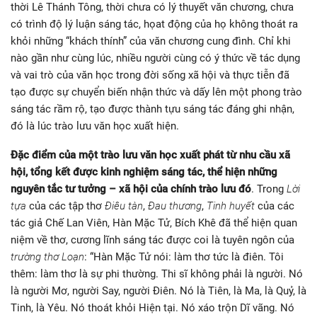
thời Lê Thánh Tông, thời chưa có lý thuyết văn chương, chưa
có trình độ lý luận sáng tác, họat động của họ không thoát ra
khỏi những “khách thính” của văn chương cung đình. Chỉ khi
nào gần như cùng lúc, nhiều người cùng có ý thức về tác dụng
và vai trò của văn học trong đời sống xã hội và thực tiễn đã
tạo được sự chuyển biến nhận thức và dấy lên một phong trào
sáng tác rầm rộ, tạo được thành tựu sáng tác đáng ghi nhận,
đó là lúc trào lưu văn học xuất hiện.
Đặc điểm của một trào lưu văn học xuất phát từ nhu cầu xã
hội, tổng kết được kinh nghiệm sáng tác, thể hiện những
nguyên tắc tư tưởng – xã hội của chính trào lưu đó
. Trong
Lời
tựa
của các tập thơ
Điêu tàn
,
Đau thương
,
Tinh huyết
của các
tác giả Chế Lan Viên, Hàn Mặc Tử, Bích Khê đã thể hiện quan
niệm về thơ, cương lĩnh sáng tác được coi là tuyên ngôn của
trường thơ Loạn
: “Hàn Mặc Tử nói: làm thơ tức là điên. Tôi
thêm: làm thơ là sự phi thường. Thi sĩ không phải là người. Nó
là người Mơ, người Say, người Điên. Nó là Tiên, là Ma, là Quỷ, là
Tinh, là Yêu. Nó thoát khỏi Hiện tại. Nó xáo trộn Dĩ vãng. Nó