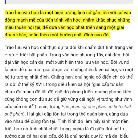
Trào lưu văn học là một hiện tượng lịch sử gắn liền với sự vận
động mạnh mẽ của tiến trình văn học, nhằm khắc phục những
mâu thuẫn nội tại, để đưa văn học phát triển sang một giai
đoạn khác, hoặc theo một hướng nhất định nào đó.
Trào lưu văn học chỉ thực sự ra đời khi chấm dứt tình trạng văn
– sử – triết bất phân. Trong văn học phương Tây, chỉ đến thời
đại văn học cận đại mới xuất hiện trào lưu văn học. Bởi vì, nó
là con đẻ của một giai đoạn với những điều kiện xã hội, và một
hệ tư tưởng nhất định. Chẳng hạn, chủ nghĩa cổ điển chỉ có thể
ra đời ở thế kỷ XVII, trong điều kiện xã hội “giai cấp tư sản
chưa đủ mạnh để lật đổ chế độ phong kiến, nhưng phong kiến
cũng không còn đủ sức để giữ vững cái ngôi vị tưởng như vĩnh
cửu của mình” (Lenin, trong
Phê phán sự phê phán có tính chất
phê phán
). Hai giai cấp tồn tại trong thế quân bình, cùng dựa
vào nhau để cùng tồn tại. Tình hình đó làm nảy sinh một nền
triết học có tính chất chiết trung, nghĩa là đi giữa đôi bờ tư
tưởng của cả hai giai cấp, đó là chủ nghĩa duy lý, mà đại biểu