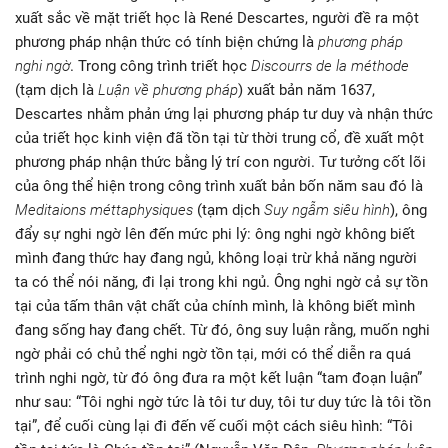
xuất sắc về mặt triết học là René Descartes, người đề ra một
phương pháp nhận thức có tính biện chứng là
phương pháp
nghi ngờ
. Trong công trình triết học
Discourrs de la méthode
(tạm dịch là
Luận về phương pháp
) xuất bản năm 1637,
Descartes nhằm phản ứng lại phương pháp tư duy và nhận thức
của triết học kinh viện đã tồn tại từ thời trung cổ, đề xuất một
phương pháp nhận thức bằng lý trí con người. Tư tưởng cốt lõi
của ông thể hiện trong công trình xuất bản bốn năm sau đó là
Meditaions méttaphysiques
(tạm dịch
Suy ngẫm siêu hình
), ông
đẩy sự nghi ngờ lên đến mức phi lý: ông nghi ngờ không biết
mình đang thức hay đang ngủ, không loại trừ khả năng người
ta có thể nói năng, đi lại trong khi ngủ. Ông nghi ngờ cả sự tồn
tại của tấm thân vật chất của chính mình, là không biết mình
đang sống hay đang chết. Từ đó, ông suy luận rằng, muốn nghi
ngờ phải có chủ thể nghi ngờ tồn tại, mới có thể diễn ra quá
trình nghi ngờ, từ đó ông đưa ra một kết luận “tam đoạn luận”
như sau: “Tôi nghi ngờ tức là tôi tư duy, tôi tư duy tức là tôi tồn
tại”, để cuối cùng lại đi đến vế cuối một cách siêu hình: “Tôi