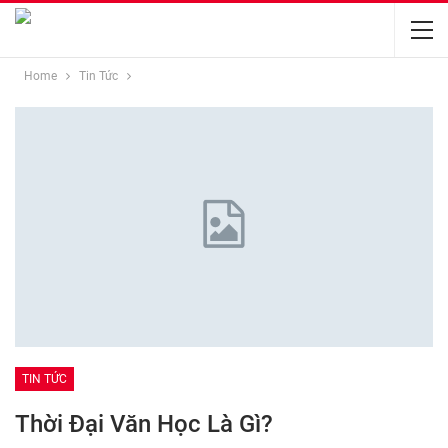
Home
Tin Tức
TIN TỨC
Thời Đại Văn Học Là Gì?