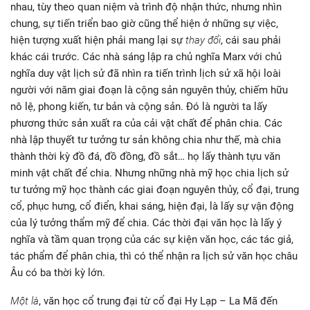
nhau, tùy theo quan niệm và trình độ nhận thức, nhưng nhìn
chung, sự tiến triển bao giờ cũng thể hiện ở những sự việc,
hiện tượng xuất hiện phải mang lại sự
thay đổi
, cái sau phải
khác cái trước. Các nhà sáng lập ra chủ nghĩa Marx với chủ
nghĩa duy vật lịch sử đã nhìn ra tiến trình lịch sử xã hội loài
người với năm giai đoạn là cộng sản nguyên thủy, chiếm hữu
nô lệ, phong kiến, tư bản và cộng sản. Đó là người ta lấy
phương thức sản xuất ra của cải vật chất để phân chia. Các
nhà lập thuyết tư tưởng tư sản không chia như thế, mà chia
thành thời kỳ đồ đá, đồ đồng, đồ sắt… họ lấy thành tựu văn
minh vật chất để chia. Nhưng những nhà mỹ học chia lịch sử
tư tưởng mỹ học thành các giai đoạn nguyên thủy, cổ đại, trung
cổ, phục hưng, cổ điển, khai sáng, hiện đại, là lấy sự vận động
của lý tưởng thẩm mỹ để chia. Các thời đại văn học là lấy ý
nghĩa và tầm quan trọng của các sự kiện văn học, các tác giả,
tác phẩm để phân chia, thì có thể nhận ra lịch sử văn học châu
Âu có ba thời kỳ lớn.
Một là
, văn học cổ trung đại từ cổ đại Hy Lạp – La Mã đến