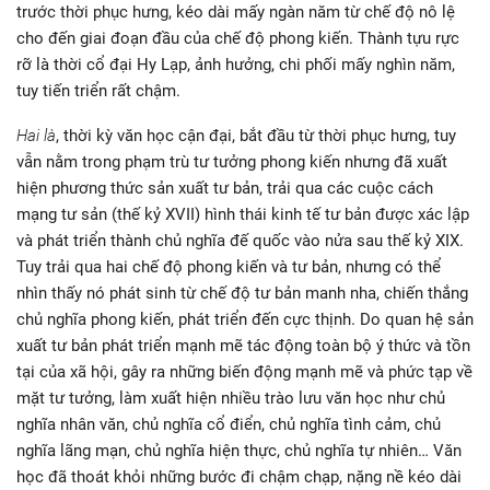
trước thời phục hưng, kéo dài mấy ngàn năm từ chế độ nô lệ
cho đến giai đoạn đầu của chế độ phong kiến. Thành tựu rực
rỡ là thời cổ đại Hy Lạp, ảnh hưởng, chi phối mấy nghìn năm,
tuy tiến triển rất chậm.
Hai là
, thời kỳ văn học cận đại, bắt đầu từ thời phục hưng, tuy
vẫn nằm trong phạm trù tư tưởng phong kiến nhưng đã xuất
hiện phương thức sản xuất tư bản, trải qua các cuộc cách
mạng tư sản (thế kỷ XVII) hình thái kinh tế tư bản được xác lập
và phát triển thành chủ nghĩa đế quốc vào nửa sau thế kỷ XIX.
Tuy trải qua hai chế độ phong kiến và tư bản, nhưng có thể
nhìn thấy nó phát sinh từ chế độ tư bản manh nha, chiến thắng
chủ nghĩa phong kiến, phát triển đến cực thịnh. Do quan hệ sản
xuất tư bản phát triển mạnh mẽ tác động toàn bộ ý thức và tồn
tại của xã hội, gây ra những biến động mạnh mẽ và phức tạp về
mặt tư tưởng, làm xuất hiện nhiều trào lưu văn học như chủ
nghĩa nhân văn, chủ nghĩa cổ điển, chủ nghĩa tình cảm, chủ
nghĩa lãng mạn, chủ nghĩa hiện thực, chủ nghĩa tự nhiên… Văn
học đã thoát khỏi những bước đi chậm chạp, nặng nề kéo dài