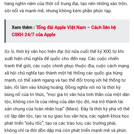
hàng nghìn năm của thời cổ trung đại, tạo nên những xáo trộn,
sôi nổi và mạnh mẽ, nhưng không kém phần phức tạp.
Xem thêm :
Tổng đài Apple Việt Nam – Cách liên hệ
CSKH 24/7 của Apple
Ba là
, thời kỳ văn học hiện đại (từ nửa cuối thế kỷ XIX) từ khi
xuất hiện chủ nghĩa đế quốc cho đến nay. Các cuộc chiến
tranh thế giới, các cuộc chinh phục thuộc địa, cuộc cách mạng
xã hội chủ nghĩa tạo thành một hệ thống các quốc gia hùng
mạnh, có thể sánh ngang và tạo thế đối trọng với hệ thống tư
bản, rồi lâm vào khủng hoảng. Đồng nghĩa với nó là thời kỳ
bùng nổ của tri thức, “mọi giá trị văn hóa tinh thần của một dân
tộc, không còn là của riêng của dân tộc đó, mà trở thành tài
sản chung của toàn nhân loại” (Marx). Đây là thời kỳ phá vỡ thế
cô lập dân tộc, tạo ra sự giao lưu văn hóa, các ngành khoa học
phát triển “siêu tốc”, tạo ra các trào lưu, các trường phái,
không chỉ ra đời dồn dập mà còn phát triển mạnh mẽ và phức