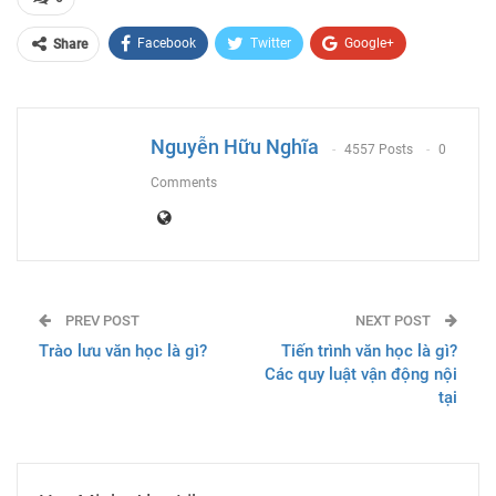
Facebook
Twitter
Google+
Share
ReddIt
WhatsApp
Pinterest
Email
Nguyễn Hữu Nghĩa
4557 Posts
0
Comments
PREV POST
NEXT POST
Trào lưu văn học là gì?
Tiến trình văn học là gì?
Các quy luật vận động nội
tại