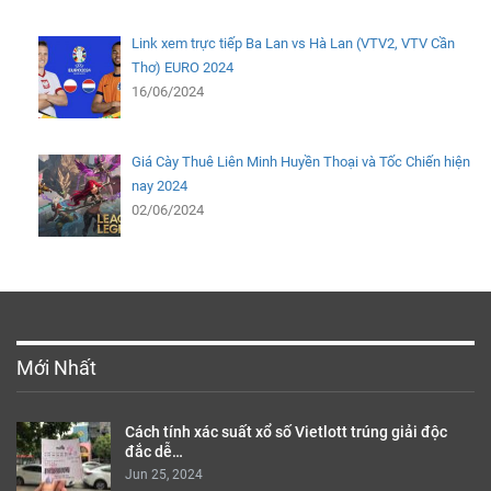
Link xem trực tiếp Ba Lan vs Hà Lan (VTV2, VTV Cần
Thơ) EURO 2024
16/06/2024
Giá Cày Thuê Liên Minh Huyền Thoại và Tốc Chiến hiện
nay 2024
02/06/2024
Mới Nhất
Cách tính xác suất xổ số Vietlott trúng giải độc
đắc dễ…
Jun 25, 2024