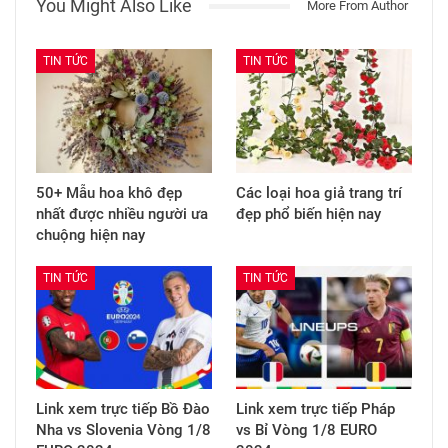
You Might Also Like
More From Author
TIN TỨC
TIN TỨC
50+ Mẫu hoa khô đẹp
Các loại hoa giả trang trí
nhất được nhiều người ưa
đẹp phổ biến hiện nay
chuộng hiện nay
TIN TỨC
TIN TỨC
Link xem trực tiếp Bồ Đào
Link xem trực tiếp Pháp
Nha vs Slovenia Vòng 1/8
vs Bỉ Vòng 1/8 EURO