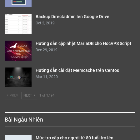
Backup Directadmin lên Google Drive
Oct 2, 2019
Hướng dẫn cập nhật MariaDB cho HocVPS Script
Dec 29, 2019
Hướng dẫn cài đặt Memcache trên Centos
Mar 11, 2020
PREV
NEXT
1 of 1,194
Bài Ngẫu Nhiên
Mức trợ cấp cho người từ 80 tuổi trở lên