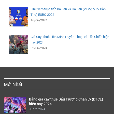
Link xem trực tiếp Ba Lan vs Hà Lan (VTV2, VTV Cần
Thơ) EURO 2024
16/06/2024
Giá Cày Thuê Liên Minh Huyền Thoại và Tốc Chiến hiện
nay 2024
02/06/2024
Mới Nhất
Bảng giá cày thuê Đấu Trường Chân Lý (DTCL)
hiện nay 2024
Jun 2, 2024