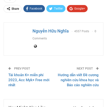
Facebook
Twitter
Google+
Share
ReddIt
WhatsApp
Pinterest
Email
Nguyễn Hữu Nghĩa
4557 Posts
0
Comments
PREV POST
NEXT POST
Tài khoản K+ miễn phí
Hướng dẫn viết Đề cương
2023, Acc Myk+ Free mới
nghiên cứu khoa học và
nhất
Báo cáo nghiên cứu