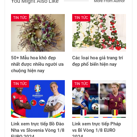
You Might Also Like
More From Author
TIN TỨC
TIN TỨC
50+ Mẫu hoa khô đẹp
Các loại hoa giả trang trí
nhất được nhiều người ưa
đẹp phổ biến hiện nay
chuộng hiện nay
TIN TỨC
TIN TỨC
Link xem trực tiếp Bồ Đào
Link xem trực tiếp Pháp
Nha vs Slovenia Vòng 1/8
vs Bỉ Vòng 1/8 EURO
EURO 2024
2024