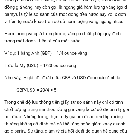
Trong chế độ bản vị vàng, cơ sở để xác định tỷ giá hối đoái là
đồng giá vàng, hay còn gọi là ngang giá hàm lượng vàng (gold
parity), là tỷ lệ so sánh của một đồng tiền nước này với x đơn
vị tiền tệ nước khác trên cơ sở hàm lượng vàng ngang nhau.
Hàm lượng vàng là trọng lượng vàng do luật pháp quy định
trong một đơn vị tiền tệ của một nước.
Ví dụ: 1 bảng Anh (GBP) = 1/4 ounce vàng
1 đô la Mỹ (USD) = 1/20 ounce vàng
Như vậy, tỷ giá hối đoái giữa GBP và USD được xác định là:
GBP/USD = 20/4 = 5
Trong chế độ lưu thông tiền giấy, sự so sánh này chỉ có tính
chất tượng trưng mà thôi. Đồng giá vàng là cơ sở để tính tỷ giá
hối đoái. Nhưng trong thực tế tỷ giá hối đoái trên thị trường
thường không cố định mà có thể tăng hoặc giảm xoay quanh
gold parity. Sự tăng, giảm tỷ giá hối đoái do quan hệ cung cầu