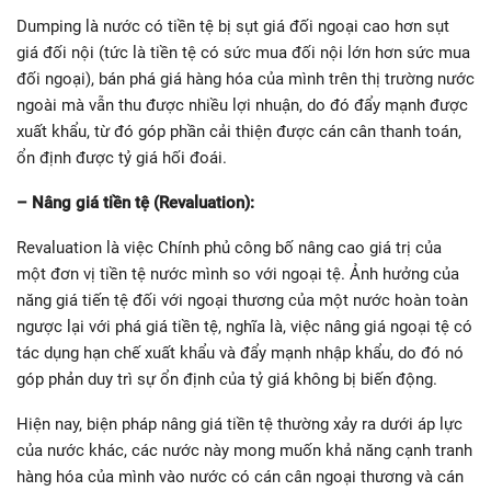
Dumping là nước có tiền tệ bị sụt giá đối ngoại cao hơn sụt
giá đối nội (tức là tiền tệ có sức mua đối nội lớn hơn sức mua
đối ngoại), bán phá giá hàng hóa của mình trên thị trường nước
ngoài mà vẫn thu được nhiều lợi nhuận, do đó đẩy mạnh được
xuất khẩu, từ đó góp phần cải thiện được cán cân thanh toán,
ổn định được tỷ giá hối đoái.
– Nâng giá tiền tệ (Revaluation):
Revaluation là việc Chính phủ công bố nâng cao giá trị của
một đơn vị tiền tệ nước mình so với ngoại tệ. Ảnh hưởng của
năng giá tiến tệ đối với ngoại thương của một nước hoàn toàn
ngược lại với phá giá tiền tệ, nghĩa là, việc nâng giá ngoại tệ có
tác dụng hạn chế xuất khẩu và đẩy mạnh nhập khẩu, do đó nó
góp phản duy trì sự ổn định của tỷ giá không bị biến động.
Hiện nay, biện pháp nâng giá tiền tệ thường xảy ra dưới áp lực
của nước khác, các nước này mong muốn khả năng cạnh tranh
hàng hóa của mình vào nước có cán cân ngoại thương và cán