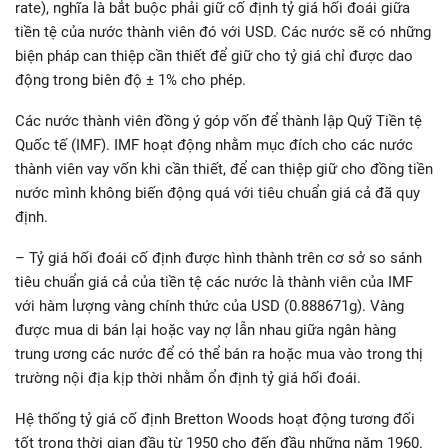
rate), nghĩa là bắt buộc phải giữ cố định tỷ giá hối đoái giữa
tiền tệ của nước thành viên đó với USD. Các nước sẽ có những
biện pháp can thiệp cần thiết để giữ cho tỷ giá chỉ được dao
động trong biên độ ± 1% cho phép.
Các nước thành viên đồng ý góp vốn để thành lập Quỹ Tiền tệ
Quốc tế (IMF). IMF hoạt động nhằm mục đích cho các nước
thành viên vay vốn khi cần thiết, để can thiệp giữ cho đồng tiền
nước mình không biến động quá với tiêu chuẩn giá cả đã quy
định.
– Tỷ giá hối đoái cố định được hình thành trên cơ sở so sánh
tiêu chuẩn giá cả của tiền tệ các nước là thành viên của IMF
với hàm lượng vàng chính thức của USD (0.888671g). Vàng
được mua di bán lại hoặc vay nợ lẫn nhau giữa ngân hàng
trung ương các nước để có thể bán ra hoặc mua vào trong thị
trường nội địa kịp thời nhằm ổn định tỷ giá hối đoái.
Hệ thống tỷ giá cố định Bretton Woods hoạt động tương đối
tốt trong thời gian đầu từ 1950 cho đến đầu những năm 1960.