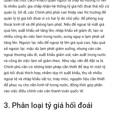
Quan sát một cách khách quan người ta thấy xu hướng rõ nét
là nhiều quốc gia chấp nhận hệ thống tỷ giá hối đoái thả nổi có
quản lý. Sở dĩ, các Chính phủ phải can thiệp vào thị trường để
quản lý tỷ giá hối đoái vì có hai lý do chủ yếu: để phòng suy
thoái kinh tế và để phòng lạm phát. Nếu để ngoại tệ mất giá
quá lớn, xuất khẩu sẽ tăng lên, nhập khẩu sẽ giảm đi, tạo ra
nhiều công ăn việc làm trong nước, song nguy e lạm phát sẽ
tăng lên. Ngược lại, nếu để ngoại tệ lên giá quá cao, hậu quả
sẽ ngược lại: mặc dù lạm phát giảm xuống, nhưng cán cân
ngoại thương xấu đi, xuất khẩu giảm sút, sản xuất trong nước
và công ăn việc làm sẽ giảm theo. Như vậy, vấn đề đặt ra là
Chính phủ cần có những biện pháp cần thiết để duy trì một tỷ
giá hối đoái thích hợp, nhằm duy trì xuất khẩu, thu về nhiều
ngoại tệ và nhập khẩu vật tư, máy móc, nguyên liệu cần thiết
để phục vụ cho nền kinh tế trong nước, đồng thời góp phần
vào việc điều chỉnh cán cân thanh toán quốc tế.
3. Phân loại tỷ giá hối đoái