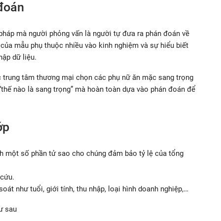
đoán
háp mà người phỏng vấn là người tự đưa ra phán đoán về
 của mẫu phụ thuộc nhiều vào kinh nghiệm và sự hiểu biết
hập dữ liệu.
 trung tâm thương mại chọn các phụ nữ ăn mặc sang trọng
“thế nào là sang trọng” mà hoàn toàn dựa vào phán đoán để
ớp
h một số phần tử sao cho chúng đảm bảo tỷ lệ của tổng
 cứu.
át như tuổi, giới tính, thu nhập, loại hình doanh nghiệp,…
ư sau