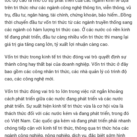
tốc độ cao là nhờ có sự phát triển của các ngành kinh tế dựa
trên tri thức như các ngành công nghệ thông tin, viễn thông, vũ
trụ, đầu tư, ngân hàng, tài chính, chứng khoán, bảo hiểm…Đồng
thời chuyển đầu tư vốn tri thức từ các ngành truyền thống sang
các ngành có hàm lượng tri thức cao. Ở các nước có nền kinh
tế đang phát triển, đầu tư càng nhiều vốn tri thức thì mang lại
giá trị gia tăng cang lớn, tỷ xuất lợi nhuận càng cao.
Vốn tri thức trong kinh tế tri thức đóng vai trò quyết định sự
thành công hay thất bại của doanh nghiệp. Vốn tri thức ở đây
bao gồm các công nhân tri thức, các nhà quản lý có trình độ
cao, các công nghệ mới.
Vốn tri thức đóng vai trò to lớn trong việc rút ngắn khoảng
cách phát triển giữa các nước đang phát triển và các nước
phát triển. Sự xuất hiện kinh tế tri thức vừa là cơ hội vừa là
thách thức đối với các nước kém và đang phát triển, trong đó
có Việt Nam. Các quốc gia kém và đang phát triển phải nhanh
chóng tiếp cận với kinh tế tri thức, thông qua tri thức hóa các
ngành công nghiệp, nông nghiệp, dịch vụ, đặc biệt sớm hình