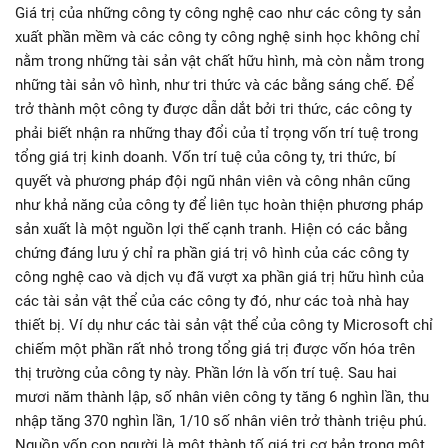
Giá trị của những công ty công nghệ cao như các công ty sản
xuất phần mềm và các công ty công nghệ sinh học không chỉ
nằm trong những tài sản vật chất hữu hình, mà còn nằm trong
những tài sản vô hình, như tri thức và các bằng sáng chế. Để
trở thành một công ty được dẫn dắt bởi tri thức, các công ty
phải biết nhận ra những thay đổi của tỉ trọng vốn trí tuệ trong
tổng giá trị kinh doanh. Vốn trí tuệ của công ty, tri thức, bí
quyết và phương pháp đội ngũ nhân viên và công nhân cũng
như khả năng của công ty để liên tục hoàn thiện phương pháp
sản xuất là một nguồn lợi thế cạnh tranh. Hiện có các bằng
chứng đáng lưu ý chỉ ra phần giá trị vô hình của các công ty
công nghệ cao và dịch vụ đã vượt xa phần giá trị hữu hình của
các tài sản vật thể của các công ty đó, như các toà nhà hay
thiết bị. Ví dụ như các tài sản vật thể của công ty Microsoft chỉ
chiếm một phần rất nhỏ trong tổng giá trị được vốn hóa trên
thị trường của công ty này. Phần lớn là vốn trí tuệ. Sau hai
mươi năm thành lập, số nhân viên công ty tăng 6 nghìn lần, thu
nhập tăng 370 nghìn lần, 1/10 số nhân viên trở thành triệu phú.
Nguồn vốn con người là một thành tố giá trị cơ bản trong một