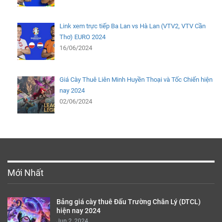
Link xem trực tiếp Ba Lan vs Hà Lan (VTV2, VTV Cần
Thơ) EURO 2024
16/06/2024
Giá Cày Thuê Liên Minh Huyền Thoại và Tốc Chiến hiện
nay 2024
02/06/2024
Mới Nhất
Bảng giá cày thuê Đấu Trường Chân Lý (DTCL)
hiện nay 2024
Jun 2, 2024