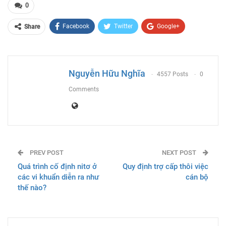
0
Facebook
Twitter
Google+
Share
ReddIt
WhatsApp
Pinterest
Email
Nguyễn Hữu Nghĩa
4557 Posts
0
Comments
PREV POST
NEXT POST
Quá trình cố định nitơ ở
Quy định trợ cấp thôi việc
các vi khuẩn diễn ra như
cán bộ
thế nào?