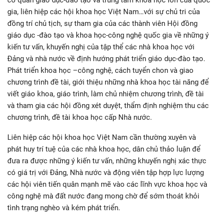
cơ quan giáo dục-đào tạo và trung tâm khoa học lớn của quốc
gia, liên hiệp các hội khoa học Việt Nam…với sự chủ tri của
đồng trí chủ tịch, sự tham gia của các thành viên Hội đồng
giáo dục -đào tạo và khoa học-công nghệ quốc gia về những ý
kiến tư vấn, khuyến nghị của tập thể các nhà khoa học với
Đảng và nhà nước về định hướng phát triển giáo dục-đào tạo.
Phát triển khoa học –công nghệ, cách tuyển chon và giao
chương trình đề tài, giới thiệu những nhà khoa học tài năng để
viết giáo khoa, giáo trình, làm chủ nhiệm chương trình, đề tài
và tham gia các hội đồng xét duyệt, thẩm định nghiệm thu các
chương trình, đề tài khoa học cấp Nhà nước.
Liên hiệp các hội khoa học Việt Nam cần thường xuyên và
phát huy trí tuệ của các nhà khoa học, dân chủ thảo luận để
đưa ra được những ý kiến tư vấn, những khuyến nghị xác thực
có giá trị với Đảng, Nhà nước và động viên tập hợp lực lượng
các hội viên tiến quân mạnh mẽ vào các lĩnh vực khoa học và
công nghệ mà đất nước đang mong chờ để sớm thoát khỏi
tình trạng nghèo và kém phát triển.