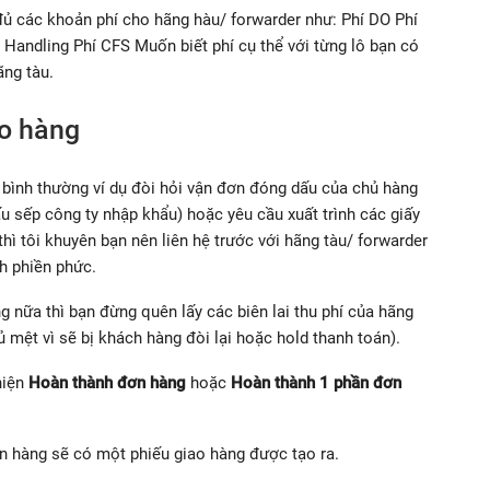
đủ các khoản phí cho hãng hàu/ forwarder như: Phí DO Phí
 Handling Phí CFS Muốn biết phí cụ thể với từng lô bạn có
ãng tàu.
ao hàng
bình thường ví dụ đòi hỏi vận đơn đóng dấu của chủ hàng
ấu sếp công ty nhập khẩu) hoặc yêu cầu xuất trình các giấy
hì tôi khuyên bạn nên liên hệ trước với hãng tàu/ forwarder
h phiền phức.
ng nữa thì bạn đừng quên lấy các biên lai thu phí của hãng
 mệt vì sẽ bị khách hàng đòi lại hoặc hold thanh toán).
hiện
Hoàn thành đơn hàng
hoặc
Hoàn thành 1 phần đơn
ơn hàng sẽ có một phiếu giao hàng được tạo ra.