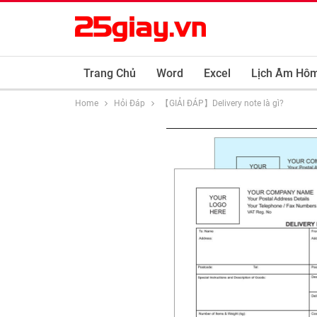
Trang Chủ
Word
Excel
Lịch Âm Hô
Home
Hỏi Đáp
【GIẢI ĐÁP】Delivery note là gì?