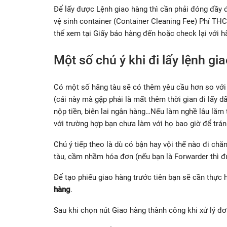
Để lấy được Lệnh giao hàng thì cần phải đóng đầy 
vệ sinh container (Container Cleaning Fee) Phí THC
thể xem tại Giấy báo hàng đến hoặc check lại với h
Một số chú ý khi đi lấy lệnh gi
Có một số hãng tàu sẽ có thêm yêu cầu hơn so với 
(cái này mà gặp phải là mất thêm thời gian đi lấy d
nộp tiền, biên lai ngân hàng…Nếu làm nghề lâu lăm t
với trường hợp bạn chưa làm với họ bao giờ để trán
Chú ý tiếp theo là dù có bận hay vội thế nào đi chă
tàu, cầm nhầm hóa đơn (nếu bạn là Forwarder thì đủ
Để tạo phiếu giao hàng trước tiên bạn sẽ cần thực 
hàng
.
Sau khi chọn nút Giao hàng thành công khi xử lý đ