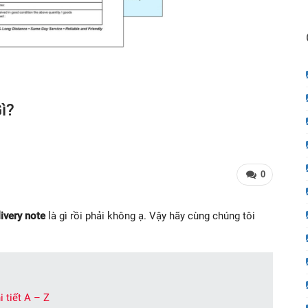
ì?
0
livery note
là gì rồi phải không ạ. Vậy hãy cùng chúng tôi
i tiết A – Z