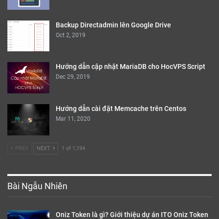
Backup Directadmin lên Google Drive
Oct 2, 2019
Hướng dẫn cập nhật MariaDB cho HocVPS Script
Dec 29, 2019
Hướng dẫn cài đặt Memcache trên Centos
Mar 11, 2020
PREV
NEXT
1 of 1,194
Bài Ngẫu Nhiên
Oniz Token là gì? Giới thiệu dự án ITO Oniz Token