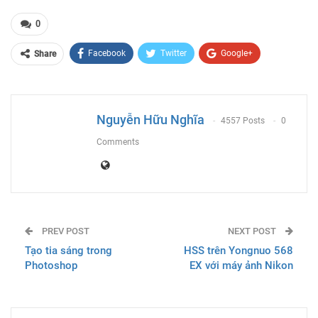
0
Facebook
Twitter
Google+
Share
ReddIt
WhatsApp
Pinterest
Email
Nguyễn Hữu Nghĩa
4557 Posts
0
Comments
PREV POST
NEXT POST
Tạo tia sáng trong
HSS trên Yongnuo 568
Photoshop
EX với máy ảnh Nikon