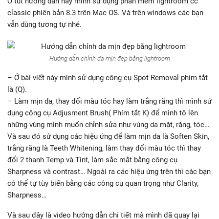
Ở tút hướng dẫn này mình sử dụng phần mềm lightroom cc
classic phiên bản 8.3 trên Mac OS. Và trên windows các bạn
vẫn dùng tương tự nhé.
Hướng dẫn chỉnh da mịn đẹp bằng lightroom
– Ở bài viết này mình sử dụng công cụ Spot Removal phím tắt
là (Q).
– Làm mịn da, thay đổi màu tóc hay làm trắng răng thì mình sử
dụng công cụ Adjusment Brush( Phím tắt K) để mình tô lên
những vùng mình muốn chỉnh sửa như vùng da mặt, răng, tóc…
Và sau đó sử dụng các hiệu ứng để làm mịn da là Soften Skin,
trắng răng là Teeth Whitening, làm thay đổi màu tóc thì thay
đổi 2 thanh Temp và Tint, làm sắc mắt bằng công cụ
Sharpness và contrast… Ngoài ra các hiệu ứng trên thì các bạn
có thể tự tùy biến bằng các công cụ quan trọng như Clarity,
Sharpness…
Và sau đây là video hướng dẫn chi tiết mà mình đã quay lại