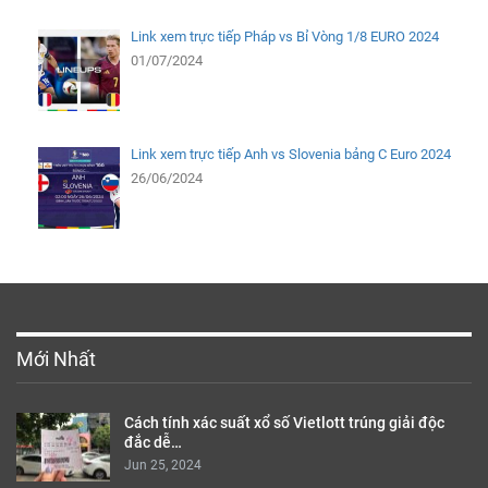
Link xem trực tiếp Pháp vs Bỉ Vòng 1/8 EURO 2024
01/07/2024
Link xem trực tiếp Anh vs Slovenia bảng C Euro 2024
26/06/2024
Mới Nhất
Cách tính xác suất xổ số Vietlott trúng giải độc
đắc dễ…
Jun 25, 2024