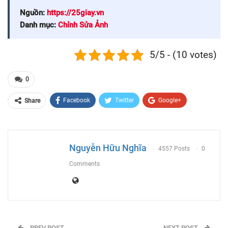
Nguồn:
https://25giay.vn
Danh mục:
Chỉnh Sửa Ảnh
5/5 - (10 votes)
0
Facebook
Twitter
Google+
Share
ReddIt
WhatsApp
Pinterest
Email
Nguyễn Hữu Nghĩa
4557 Posts
0
Comments
PREV POST
NEXT POST