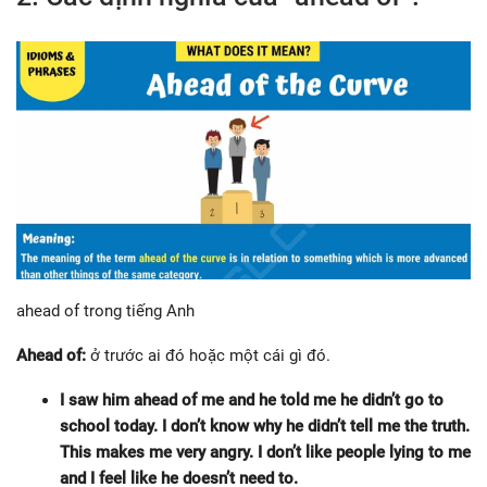
ahead of trong tiếng Anh
Ahead of:
ở trước ai đó hoặc một cái gì đó.
I saw him ahead of me and he told me he didn’t go to
school today. I don’t know why he didn’t tell me the truth.
This makes me very angry. I don’t like people lying to me
and I feel like he doesn’t need to.