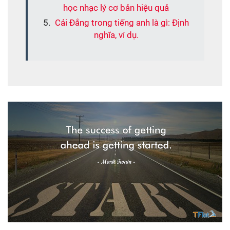
học nhạc lý cơ bản hiệu quả
Cải Đắng trong tiếng anh là gì: Định
nghĩa, ví dụ.