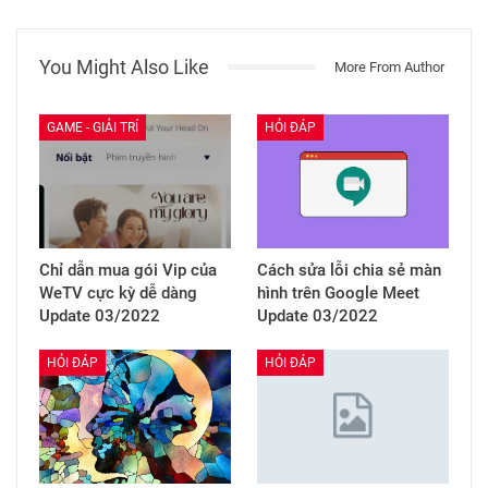
You Might Also Like
More From Author
GAME - GIẢI TRÍ
HỎI ĐÁP
Chỉ dẫn mua gói Vip của
Cách sửa lỗi chia sẻ màn
WeTV cực kỳ dễ dàng
hình trên Google Meet
Update 03/2022
Update 03/2022
HỎI ĐÁP
HỎI ĐÁP