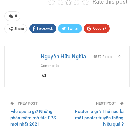
Rate this post
0
Facebook
Twitter
Google+
Share
ReddIt
WhatsApp
Pinterest
Email
Nguyễn Hữu Nghĩa
4557 Posts
0
Comments
PREV POST
NEXT POST
File eps là gì? Những
Poster là gì ? Thế nào là
phần mềm mở file EPS
một poster truyền thông
mới nhất 2021
hiệu quả ?