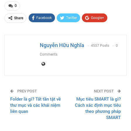
0
Facebook
Twitter
Google+
Share
ReddIt
WhatsApp
Pinterest
Email
Nguyễn Hữu Nghĩa
4557 Posts
0
Comments
PREV POST
NEXT POST
Folder là gì? Tất tần tật về
Mục tiêu SMART là gì?
thư mục và các khái niệm
Cách xác định mục tiêu
liên quan
theo phương pháp
SMART