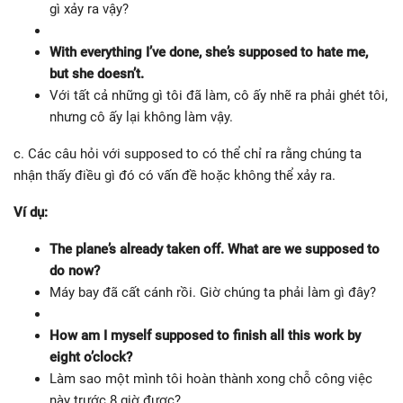
gì xảy ra vậy?
With everything I’ve done, she’s supposed to hate me,
but she doesn’t.
Với tất cả những gì tôi đã làm, cô ấy nhẽ ra phải ghét tôi,
nhưng cô ấy lại không làm vậy.
c. Các câu hỏi với supposed to có thể chỉ ra rằng chúng ta
nhận thấy điều gì đó có vấn đề hoặc không thể xảy ra.
Ví dụ:
The plane’s already taken off. What are we supposed to
do now?
Máy bay đã cất cánh rồi. Giờ chúng ta phải làm gì đây?
How am I myself supposed to finish all this work by
eight o’clock?
Làm sao một mình tôi hoàn thành xong chỗ công việc
này trước 8 giờ được?