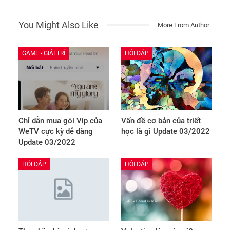
You Might Also Like
More From Author
GAME - GIẢI TRÍ
HỎI ĐÁP
Chỉ dẫn mua gói Vip của
Vấn đề cơ bản của triết
WeTV cực kỳ dễ dàng
học là gì Update 03/2022
Update 03/2022
HỎI ĐÁP
HỎI ĐÁP