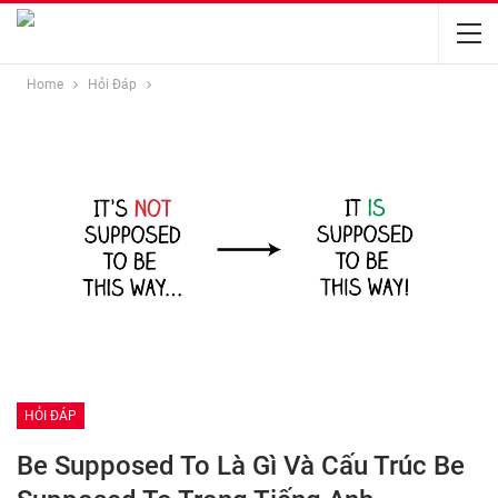
Home
Hỏi Đáp
HỎI ĐÁP
Be Supposed To Là Gì Và Cấu Trúc Be