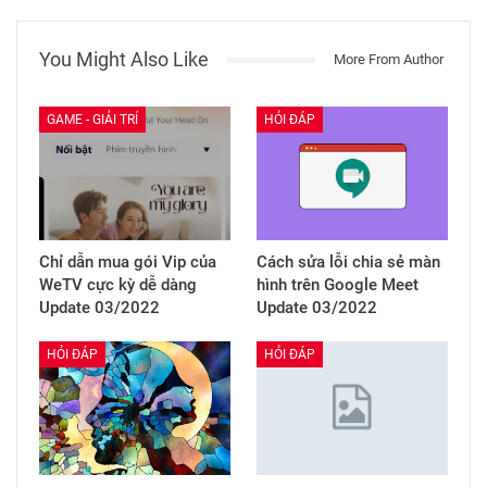
You Might Also Like
More From Author
GAME - GIẢI TRÍ
HỎI ĐÁP
Chỉ dẫn mua gói Vip của
Cách sửa lỗi chia sẻ màn
WeTV cực kỳ dễ dàng
hình trên Google Meet
Update 03/2022
Update 03/2022
HỎI ĐÁP
HỎI ĐÁP