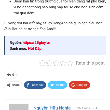
Điểm bản tin trong trường của tôi hiện đang rất phổ biến,
vì nó đang thông báo rằng sắp tới sẽ cho học sinh cắm
trại qua đêm.
Hi vọng với bài viết này, StudyTiengAnh đã giúp bạn hiểu hơn
về bullet point trong tiếng Anh!!!
Nguồn:
https://25giay.vn
Danh mục:
Hỏi Đáp
Rate this post
0
Facebook
Twitter
Google+
Share
ReddIt
WhatsApp
Pinterest
Email
Nguyễn Hữu Nghĩa
132 Posts
4