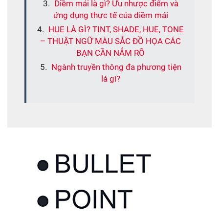
Diềm mái là gì? Ưu nhược điểm và
ứng dụng thực tế của diềm mái
HUE LÀ GÌ? TINT, SHADE, HUE, TONE
– THUẬT NGỮ MÀU SẮC ĐỒ HỌA CÁC
BẠN CẦN NẮM RÕ
Ngành truyền thông đa phương tiện
là gì?