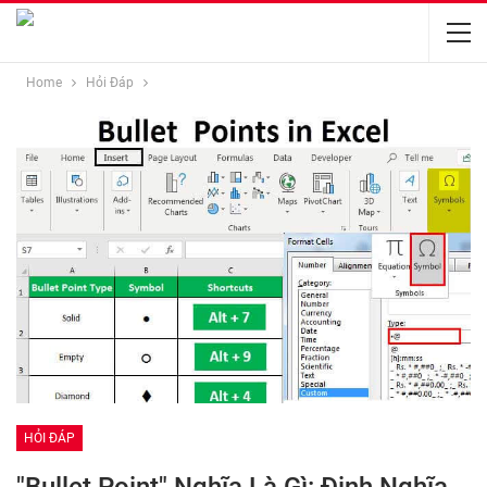
Home
Hỏi Đáp
HỎI ĐÁP