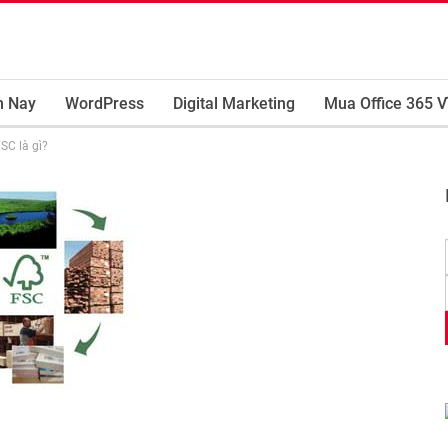
m Nay
WordPress
Digital Marketing
Mua Office 365 V
SC là gì?