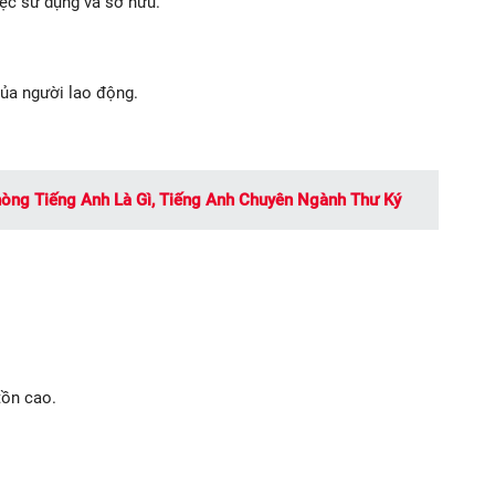
iệc sử dụng và sở hữu.
ủa người lao động.
hòng Tiếng Anh Là Gì, Tiếng Anh Chuyên Ngành Thư Ký
tồn cao.