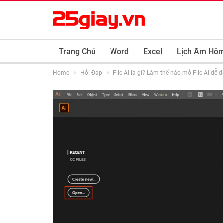
Trang Chủ
Word
Excel
Lịch Âm Hô
Home
Hỏi Đáp
File AI là gì? Làm thế nào mở File AI dễ 