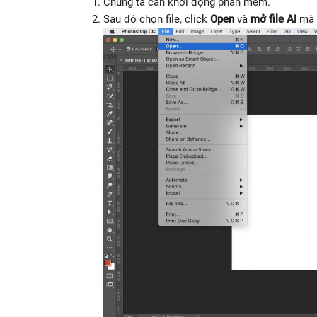
Chúng ta cần khởi động phần mềm.
Sau đó chọn file, click
Open
và
mở file AI
mà 