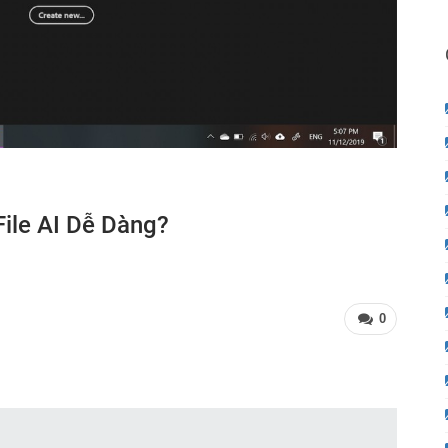
File AI Dễ Dàng?
0