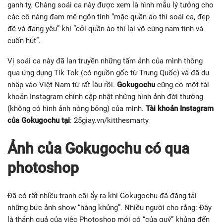
ganh tỵ. Chàng soái ca này được xem là hình mẫu lý tưởng cho
các cô nàng đam mê ngôn tình “mặc quần áo thì soái ca, đẹp
đẽ và đáng yêu” khi “cởi quần áo thì lại vô cùng nam tính và
cuốn hút”.
Vị soái ca này đã lan truyền những tấm ảnh của mình thông
qua ứng dụng Tik Tok (có nguồn gốc từ Trung Quốc) và đã du
nhập vào Việt Nam từ rất lâu rồi.
Gokugochu
cũng có một tài
khoản Instagram chính cập nhật những hình ảnh đời thường
(không có hình ảnh nóng bỏng) của mình.
Tài khoản Instagram
của Gokugochu tại
: 25giay.vn/kitthesmarty
Ảnh của Gokugochu có qua
photoshop
Đã có rất nhiều tranh cãi ẩy ra khi Gokugochu đã đăng tải
những bức ảnh show “hàng khủng”. Nhiều người cho rằng: Đây
là thảnh quả của việc Photoshop mới có “của quý” khủng đến