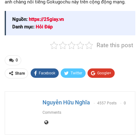
anh chàng nổi tiếng Gokugochu này trên cộng động mạng.
Nguồn:
https://25giay.vn
Danh mục:
Hỏi Đáp
Rate this post
0
Facebook
Twitter
Google+
Share
ReddIt
WhatsApp
Pinterest
Email
Nguyễn Hữu Nghĩa
4557 Posts
0
Comments