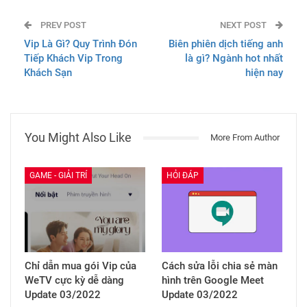
PREV POST
NEXT POST
Vip Là Gì? Quy Trình Đón
Biên phiên dịch tiếng anh
Tiếp Khách Vip Trong
là gì? Ngành hot nhất
Khách Sạn
hiện nay
You Might Also Like
More From Author
GAME - GIẢI TRÍ
HỎI ĐÁP
Chỉ dẫn mua gói Vip của
Cách sửa lỗi chia sẻ màn
WeTV cực kỳ dễ dàng
hình trên Google Meet
Update 03/2022
Update 03/2022