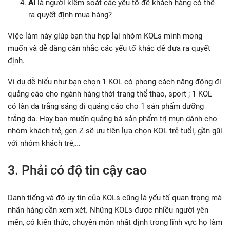
Ai
là người kiểm soát các yếu tố để khách hàng có thể
ra quyết định mua hàng?
Việc làm này giúp bạn thu hẹp lại nhóm KOLs mình mong
muốn và dễ dàng cân nhắc các yếu tố khác để đưa ra quyết
định.
Ví dụ dễ hiểu như bạn chọn 1 KOL có phong cách năng động đi
quảng cáo cho ngành hàng thời trang thể thao, sport ; 1 KOL
có làn da trắng sáng đi quảng cáo cho 1 sản phẩm dưỡng
trắng da. Hay bạn muốn quảng bá sản phẩm trị mụn dành cho
nhóm khách trẻ, gen Z sẽ ưu tiên lựa chọn KOL trẻ tuổi, gần gũi
với nhóm khách trẻ,…
3. Phải có độ tin cậy cao
Danh tiếng và độ uy tín của KOLs cũng là yếu tố quan trọng mà
nhãn hàng cần xem xét. Những KOLs được nhiều người yên
mến, có kiến thức, chuyên môn nhất định trong lĩnh vực họ làm