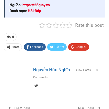
Nguồn:
https://25giay.vn
Danh mục:
Hỏi Đáp
Rate this post
0
Facebook
Twitter
Google+
Share
ReddIt
WhatsApp
Pinterest
Email
Nguyễn Hữu Nghĩa
4557 Posts
0
Comments
PREV POST
NEXT POST