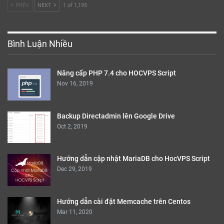
PREV
NEXT
1 of 1,195
Bình Luận Nhiều
Nâng cấp PHP 7.4 cho HOCVPS Script
Nov 16, 2019
Backup Directadmin lên Google Drive
Oct 2, 2019
Hướng dẫn cập nhật MariaDB cho HocVPS Script
Dec 29, 2019
Hướng dẫn cài đặt Memcache trên Centos
Mar 11, 2020