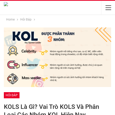
Home
Hỏi Đáp
HỎI ĐÁP
KOLS Là Gì? Vai Trò KOLS Và Phân
Loại Các Nhóm KOL Hiện Nay