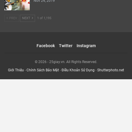
Nov 24, 2019
PREV
NEXT
1 of 1,195
Facebook
Twitter
Instagram
© 2026 - 25giay.vn. All Rights Reserved.
Giới Thiệu
-
Chính Sách Bảo Mật
-
Điều Khoản Sử Dụng
-
Shutterphoto.net