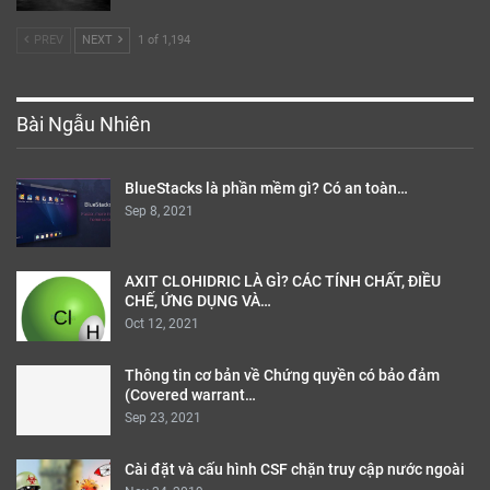
PREV
NEXT
1 of 1,194
Bài Ngẫu Nhiên
BlueStacks là phần mềm gì? Có an toàn…
Sep 8, 2021
AXIT CLOHIDRIC LÀ GÌ? CÁC TÍNH CHẤT, ĐIỀU
CHẾ, ỨNG DỤNG VÀ…
Oct 12, 2021
Thông tin cơ bản về Chứng quyền có bảo đảm
(Covered warrant…
Sep 23, 2021
Cài đặt và cấu hình CSF chặn truy cập nước ngoài