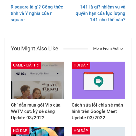
R square là gì? Công thức
141 là gì? nhiệm vụ và
tính và Ý nghĩa của r
quyền hạn của lực lượng
square
141 như thế nào?
You Might Also Like
More From Author
GAME - GIẢI TRÍ
HỎI ĐÁP
Chỉ dẫn mua gói Vip của
Cách sửa lỗi chia sẻ màn
WeTV cực kỳ dễ dàng
hình trên Google Meet
Update 03/2022
Update 03/2022
HỎI ĐÁP
HỎI ĐÁP