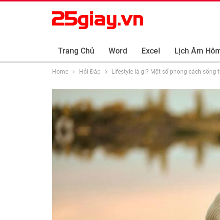
Trang Chủ
Word
Excel
Lịch Âm Hô
Home
Hỏi Đáp
Lifestyle là gì? Một số phong cách sống t