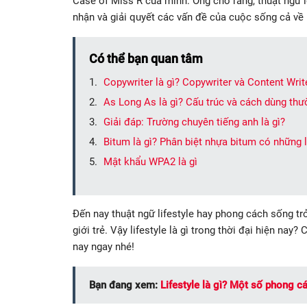
Case of Miss R của mình. Ông cho rằng, thuật ngữ 
nhận và giải quyết các vấn đề của cuộc sống cả về m
Có thể bạn quan tâm
Copywriter là gì? Copywriter và Content Writ
As Long As là gì? Cấu trúc và cách dùng th
Giải đáp: Trường chuyên tiếng anh là gì?
Bitum là gì? Phân biệt nhựa bitum có những l
Mật khẩu WPA2 là gì
Đến nay thuật ngữ lifestyle hay phong cách sống tr
giới trẻ. Vậy lifestyle là gì trong thời đại hiện nay
nay ngay nhé!
Bạn đang xem:
Lifestyle là gì? Một số phong c