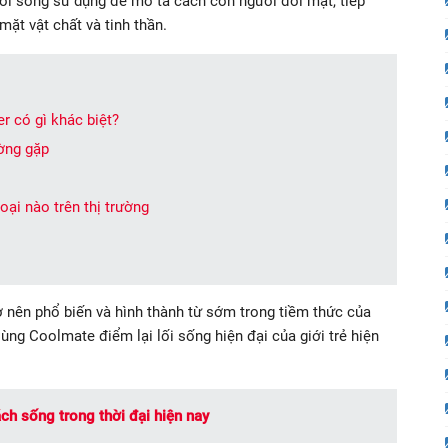
lối sống sử dụng để mô tả cách con người đối mặt, tiếp
ặt vật chất và tinh thần.
er có gì khác biệt?
ường gặp
oại nào trên thị trường
ở nên phổ biến và hình thành từ sớm trong tiềm thức của
? Cùng Coolmate điểm lại lối sống hiện đại của giới trẻ hiện
ách sống trong thời đại hiện nay