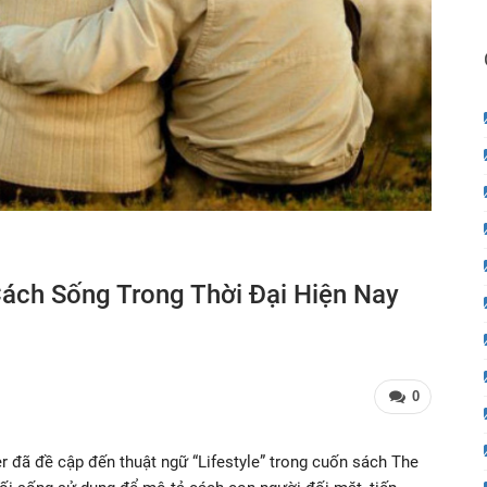
Cách Sống Trong Thời Đại Hiện Nay
0
r đã đề cập đến thuật ngữ “Lifestyle” trong cuốn sách The