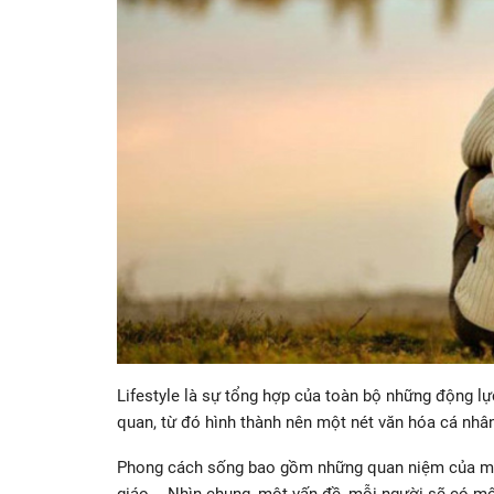
Lifestyle là sự tổng hợp của toàn bộ những động l
quan, từ đó hình thành nên một nét văn hóa cá nhân 
Phong cách sống bao gồm những quan niệm của mỗi n
giáo,… Nhìn chung, một vấn đề, mỗi người sẽ có mộ