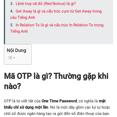
Lệnh truy nã đỏ (Red Notice) là gì?
Get Away là gì và cấu trúc cụm từ Get Away trong
câu Tiếng Anh
In Relation To là gì và cấu trúc In Relation To trong
Tiếng Anh
Nội Dung
Mã OTP là gì?
Thường gặp khi
nào?
OTP là từ viết tắt của
One Time Password
, có nghĩa là
mật
khẩu chỉ sử dụng một lần
. Nó là một dãy gồm các ký tự hoặc
chữ số được ngân hàng tạo ra gửi đến số điện thoại của bạn.