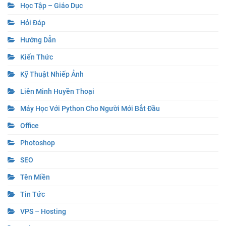
Học Tập – Giáo Dục
Hỏi Đáp
Hướng Dẫn
Kiến Thức
Kỹ Thuật Nhiếp Ảnh
Liên Minh Huyền Thoại
Máy Học Với Python Cho Người Mới Bắt Đầu
Office
Photoshop
SEO
Tên Miền
Tin Tức
VPS – Hosting