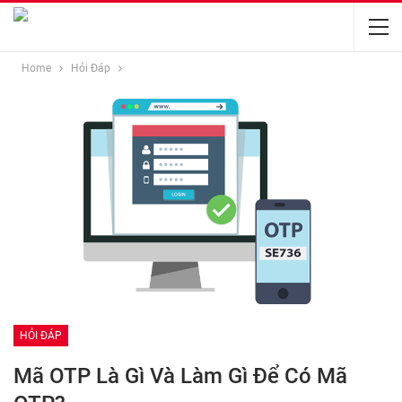
Home
Hỏi Đáp
HỎI ĐÁP
Mã OTP Là Gì Và Làm Gì Để Có Mã