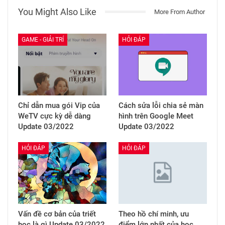
You Might Also Like
More From Author
GAME - GIẢI TRÍ
HỎI ĐÁP
Chỉ dẫn mua gói Vip của
Cách sửa lỗi chia sẻ màn
WeTV cực kỳ dễ dàng
hình trên Google Meet
Update 03/2022
Update 03/2022
HỎI ĐÁP
HỎI ĐÁP
Vấn đề cơ bản của triết
Theo hồ chí minh, ưu
học là gì Update 03/2022
điểm lớn nhất của học