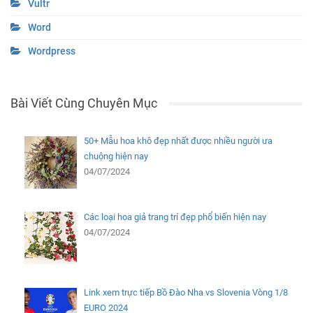
Vultr
Word
Wordpress
Bài Viết Cùng Chuyên Mục
50+ Mẫu hoa khô đẹp nhất được nhiều người ưa
chuộng hiện nay
04/07/2024
Các loại hoa giả trang trí đẹp phổ biến hiện nay
04/07/2024
Link xem trực tiếp Bồ Đào Nha vs Slovenia Vòng 1/8
EURO 2024