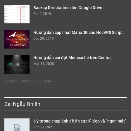
Backup Directadmin lên Google Drive
Oct 2, 2019
Hướng dẫn cập nhật MariaDB cho HocVPS Script
Dec 29, 2019
Hướng dẫn cài đặt Memcache trên Centos
Mar 11, 2020
PREV
NEXT
1 of 1,194
Bài Ngẫu Nhiên
6 ý tưởng chụp ảnh đồ ăn cực kì đẹp và “ngon mắt”
Jun 27, 2021