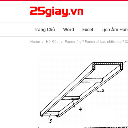
Trang Chủ
Word
Excel
Lịch Âm Hô
Home
Hỏi Đáp
Panen là gì? Panen có bao nhiêu loại? C