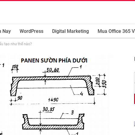
m Nay
WordPress
Digital Marketing
Mua Office 365 V
ấu tạo như thế nào?