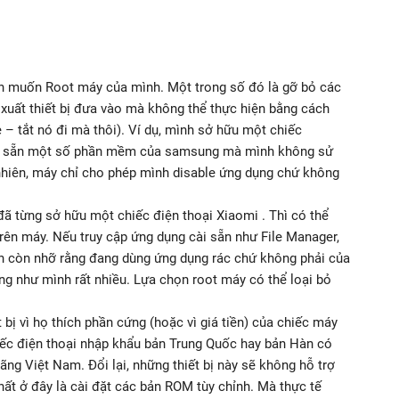
bạn muốn Root máy của mình. Một trong số đó là gỡ bỏ các
uất thiết bị đưa vào mà không thể thực hiện bằng cách
 – tắt nó đi mà thôi). Ví dụ, mình sở hữu một chiếc
ặt sẵn một số phần mềm của samsung mà mình không sử
hiên, máy chỉ cho phép mình disable ứng dụng chứ không
đã từng sở hữu một chiếc điện thoại Xiaomi . Thì có thể
rên máy. Nếu truy cập ứng dụng cài sẵn như File Manager,
h còn nhỡ rằng đang dùng ứng dụng rác chứ không phải của
ng như mình rất nhiều. Lựa chọn root máy có thể loại bỏ
 bị vì họ thích phần cứng (hoặc vì giá tiền) của chiếc máy
iếc điện thoại nhập khẩu bản Trung Quốc hay bản Hàn có
hãng Việt Nam. Đổi lại, những thiết bị này sẽ không hỗ trợ
hất ở đây là cài đặt các bản ROM tùy chỉnh. Mà thực tế