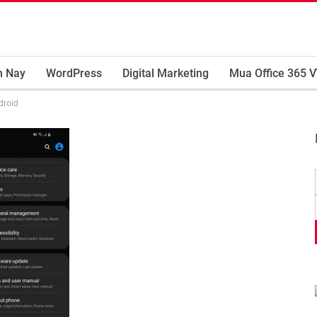
m Nay
WordPress
Digital Marketing
Mua Office 365 V
droid