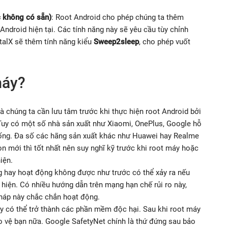
c không có sẵn)
: Root Android cho phép chúng ta thêm
Android hiện tại. Các tính năng này sẽ yêu cầu tùy chỉnh
talX sẽ thêm tính năng kiểu
Sweep2sleep
, cho phép vuốt
máy?
mà chúng ta cần lưu tâm trước khi thực hiện root Android bởi
Tuy có một số nhà sản xuất như Xiaomi, OnePlus, Google hỗ
hống. Đa số các hãng sản xuất khác như Huawei hay Realme
òn mới thì tốt nhất nên suy nghĩ kỹ trước khi root máy hoặc
iện.
g hay hoạt động không được như trước có thể xảy ra nếu
hiện. Có nhiều hướng dẫn trên mạng hạn chế rủi ro này,
háp này chắc chắn hoạt động.
áy có thể trở thành các phần mềm độc hại. Sau khi root máy
 vệ bạn nữa. Google SafetyNet chính là thứ đứng sau bảo