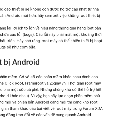
ng cao thiết bị sẽ không còn được hỗ trợ cập nhật từ nhà
bản Android mới hơn, hãy xem xét việc không root thiết bị
ng lại lợi ích to lớn về hiệu năng thông qua hàng loạt bản
 chứa các lỗi (bugs). Các lỗi này phải mất một khoảng thời
t triển. Hãy nhớ rằng, root máy có thể khiến thiết bị hoạt
bugs sẽ như cơm bữa.
t bị Android
ua phần mềm. Có vô số các phần mềm khác nhau dành cho
ne Click Root, Framaroot và 25giay.vn. Thời gian root máy
c pha một cốc cà phê. Nhưng chúng khó có thể hỗ trợ hết
ndroid khác nhau). Vì vậy, bạn hãy lựa chọn phần mềm phù
càng mới và phiên bản Android càng mới thì càng khó root
 gian tham khảo các bài viết về root máy trong Forum XDA
ng đồng trao đổi về các vấn đề xung quanh Android.