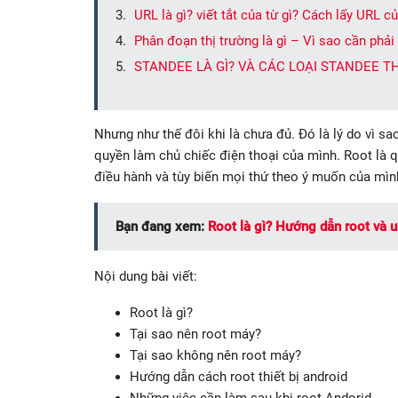
URL là gì? viết tắt của từ gì? Cách lấy URL 
Phân đoạn thị trường là gì – Vì sao cần phải
STANDEE LÀ GÌ? VÀ CÁC LOẠI STANDEE 
Nhưng như thế đôi khi là chưa đủ. Đó là lý do vì s
quyền làm chủ chiếc điện thoại của mình. Root là q
điều hành và tùy biến mọi thứ theo ý muốn của mìn
Bạn đang xem:
Root là gì? Hướng dẫn root và 
Nội dung bài viết:
Root là gì?
Tại sao nên root máy?
Tại sao không nên root máy?
Hướng dẫn cách root thiết bị android
Những việc cần làm sau khi root Andorid