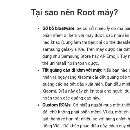
Tại sao nên Root máy?
Gỡ bỏ bloatware
: Sẽ có rất nhiều lý do mà 
phần mềm đi kèm với máy được các nhà sản x
nào khác (Cùng lắm thì bạn chỉ có thể disable
samsung galaxy s10e. Trên máy được cài đ
dụng như Samsung Store hay AR Emoji. Tuy n
thể uninstall hoàn toàn được.
Tắt quảng cáo đi kèm với máy
: Nếu bạn nào 
nhận ra ngay rằng Xiaomi cài đặt quảng cáo t
quảng cáo sẽ bắt đầu xuất hiện. Ban đầu mìn
Xiaomi. Điều này gây phiền toái cho người dù
hoàn toàn các quảng cáo này.
Custom ROMs
: Có nhiều người mua một thiết
đó, chứ không phải phần mềm. Ví dụ, một ch
giá thành rẻ hơn rất nhiều so với hàng chính 
tiếng Việt. Để khắc phục điều này, cách duy n