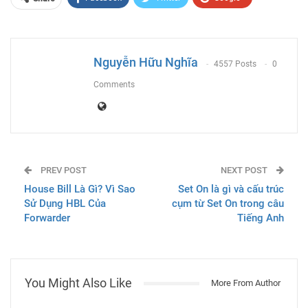
ReddIt
WhatsApp
Pinterest
Email
Nguyễn Hữu Nghĩa
4557 Posts
0
Comments
PREV POST
NEXT POST
House Bill Là Gì? Vì Sao
Set On là gì và cấu trúc
Sử Dụng HBL Của
cụm từ Set On trong câu
Forwarder
Tiếng Anh
You Might Also Like
More From Author