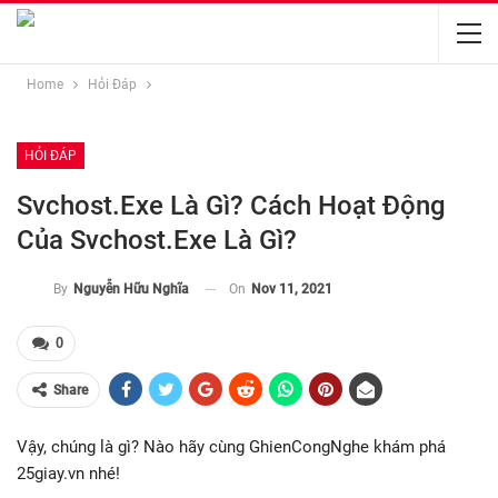
Home
Hỏi Đáp
HỎI ĐÁP
Svchost.exe Là Gì? Cách Hoạt Động
Của Svchost.exe Là Gì?
On
Nov 11, 2021
By
Nguyễn Hữu Nghĩa
0
Share
Vậy, chúng là gì? Nào hãy cùng GhienCongNghe khám phá
25giay.vn nhé!