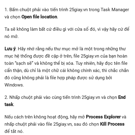
1. Bấm chuột phải vào tiến trình 25giay.vn trong Task Manager
và chọn
Open file location
.
Ta sẽ không làm bất cứ điều gì với cửa sổ đó, vì vậy hãy cứ để
nó mở.
Lưu ý
: Hãy nhớ rằng nếu thư mục mở là một trong những thư
mục hệ thống được đề cập ở trên, file 25giay.vn của bạn hoàn
toàn “sạch sẽ” và không thể bị xóa. Tuy nhiên, hãy đọc tên file
cẩn thận, dù chỉ là một chữ cái không chính xác, thì chắc chắn
đó cũng không phải là file hợp pháp được sử dụng bởi
Windows.
2. Nhấp chuột phải vào cùng tiến trình 25giay.vn và chọn
End
task
.
Nếu cách trên không hoạt động, hãy mở
Process Explorer
và
nhấp chuột phải vào file 25giay.vn, sau đó chọn
Kill Process
để tắt nó.