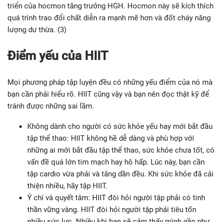
triển của hocmon tăng trưởng HGH. Hocmon này sẽ kích thích
quá trình trao đổi chất diễn ra mạnh mẽ hơn và đốt cháy năng
lượng dư thừa. (3)
Điểm yếu của HIIT
Mọi phương pháp tập luyện đều có những yếu điểm của nó mà
bạn cần phải hiểu rõ. HIIT cũng vậy và bạn nên đọc thật kỹ để
tránh được những sai lầm.
Không dành cho người có sức khỏe yếu hay mới bắt đầu
tập thể thao: HIIT không hề dễ dàng và phù hợp với
những ai mới bắt đầu tập thể thao, sức khỏe chưa tốt, có
vấn đề quá lớn tim mạch hay hô hấp. Lúc này, bạn cần
tập cardio vừa phải và tăng dần đều. Khi sức khỏe đã cải
thiện nhiều, hãy tập HIIT.
Ý chí và quyết tâm: HIIT đòi hỏi người tập phải có tinh
thần vững vàng. HIIT đòi hỏi người tập phải tiêu tốn
nhiều sức lực. Nhiều khi bạn sẽ cảm thấy mình gần như