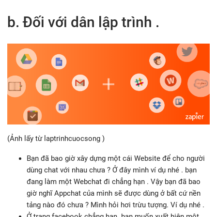
b. Đối với dân lập trình .
(Ảnh lấy từ laptrinhcuocsong )
Bạn đã bao giờ xây dựng một cái Website để cho người
dùng chat với nhau chưa ? Ở đây mình ví dụ nhé . bạn
đang làm một Webchat đi chẳng hạn . Vậy bạn đã bao
giờ nghĩ Appchat của mình sẽ được dùng ở bất cứ nền
tảng nào đó chưa ? Mình hỏi hơi trừu tượng. Ví dụ nhé .
Ở trang facebook chẳng hạn. bạn muốn xuất hiện một