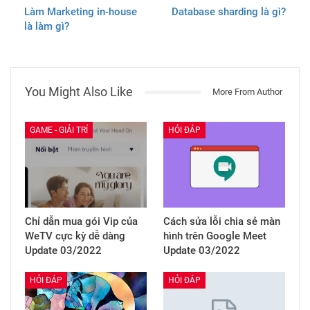
Làm Marketing in-house
Database sharding là gì?
là làm gì?
You Might Also Like
More From Author
GAME - GIẢI TRÍ
HỎI ĐÁP
Chỉ dẫn mua gói Vip của
Cách sửa lỗi chia sẻ màn
WeTV cực kỳ dễ dàng
hình trên Google Meet
Update 03/2022
Update 03/2022
HỎI ĐÁP
HỎI ĐÁP