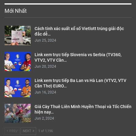
Mới Nhất
Cách tính xác suất xổ số Vietlott trúng giải độc
đắc dễ…
Jun 25, 2024
Link xem trực tiếp Slovenia vs Serbia (TV360,
VTV2, VTV Cần…
Jun 20, 2024
Link xem trực tiếp Ba Lan vs Hà Lan (VTV2, VTV
Cần Thơ) EURO…
Jun 16, 2024
Giá Cày Thuê Liên Minh Huyền Thoại và Tốc Chiến
hiện nay…
Jun 2, 2024
PREV
NEXT
1 of 1,196