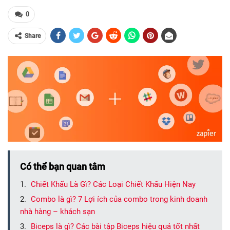
0
Share
Có thể bạn quan tâm
Chiết Khấu Là Gì? Các Loại Chiết Khấu Hiện Nay
Combo là gì? 7 Lợi ích của combo trong kinh doanh
nhà hàng – khách sạn
Biceps là gì? Các bài tập Biceps hiệu quả tốt nhất