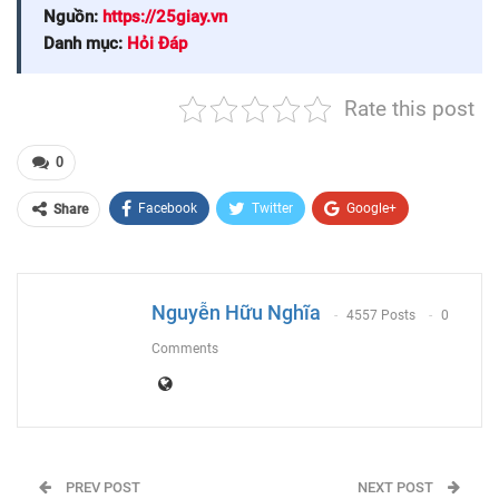
Nguồn:
https://25giay.vn
Danh mục:
Hỏi Đáp
Rate this post
0
Facebook
Twitter
Google+
Share
ReddIt
WhatsApp
Pinterest
Email
Nguyễn Hữu Nghĩa
4557 Posts
0
Comments
PREV POST
NEXT POST