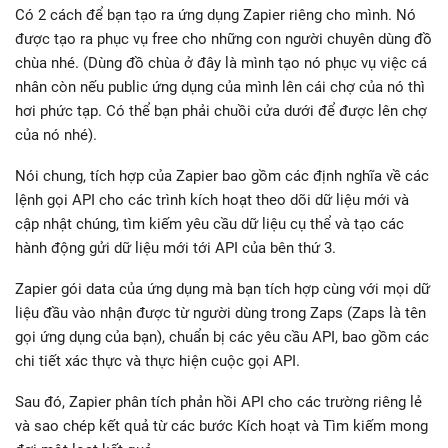
Có 2 cách để bạn tạo ra ứng dụng Zapier riêng cho mình. Nó
được tạo ra phục vụ free cho những con người chuyên dùng đồ
chùa nhé. (Dùng đồ chùa ở đây là mình tạo nó phục vụ việc cá
nhân còn nếu public ứng dụng của mình lên cái chợ của nó thì
hơi phức tạp. Có thể bạn phải chuồi cửa dưới để được lên chợ
của nó nhé).
Nói chung, tích hợp của Zapier bao gồm các định nghĩa về các
lệnh gọi API cho các trình kích hoạt theo dõi dữ liệu mới và
cập nhật chúng, tìm kiếm yêu cầu dữ liệu cụ thể và tạo các
hành động gửi dữ liệu mới tới API của bên thứ 3.
Zapier gói data của ứng dụng mà bạn tích hợp cùng với mọi dữ
liệu đầu vào nhận được từ người dùng trong Zaps (Zaps là tên
gọi ứng dụng của bạn), chuẩn bị các yêu cầu API, bao gồm các
chi tiết xác thực và thực hiện cuộc gọi API.
Sau đó, Zapier phân tích phản hồi API cho các trường riêng lẻ
và sao chép kết quả từ các bước Kích hoạt và Tìm kiếm mong