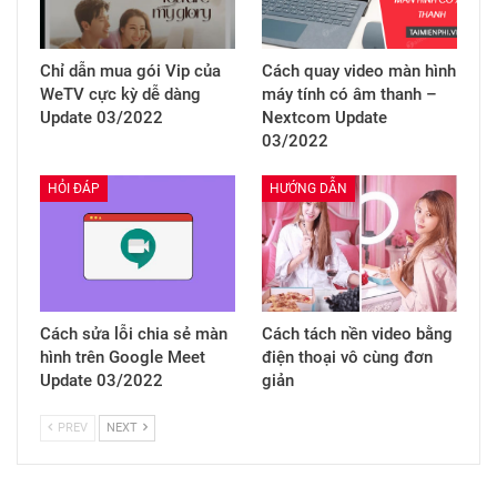
Chỉ dẫn mua gói Vip của
Cách quay video màn hình
WeTV cực kỳ dễ dàng
máy tính có âm thanh –
Update 03/2022
Nextcom Update
03/2022
HỎI ĐÁP
HƯỚNG DẪN
Cách sửa lỗi chia sẻ màn
Cách tách nền video bằng
hình trên Google Meet
điện thoại vô cùng đơn
Update 03/2022
giản
PREV
NEXT