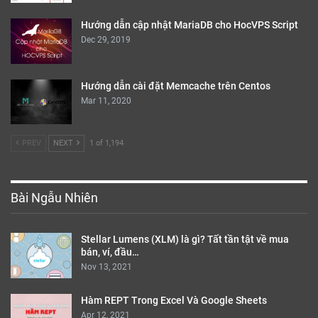
Hướng dẫn cập nhật MariaDB cho HocVPS Script
Dec 29, 2019
Hướng dẫn cài đặt Memcache trên Centos
Mar 11, 2020
PREV
NEXT
1 of 1,194
Bài Ngẫu Nhiên
Stellar Lumens (XLM) là gì? Tất tần tật về mua
bán, ví, đầu…
Nov 13, 2021
Hàm REPT Trong Excel Và Google Sheets
Apr 12, 2021