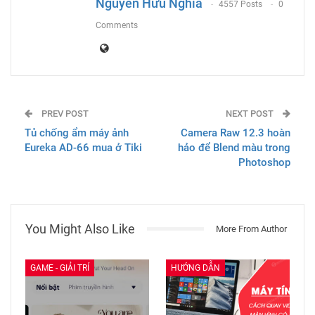
Nguyễn Hữu Nghĩa
4557 Posts
0
Comments
PREV POST
NEXT POST
Tủ chống ẩm máy ảnh
Camera Raw 12.3 hoàn
Eureka AD-66 mua ở Tiki
hảo để Blend màu trong
Photoshop
You Might Also Like
More From Author
GAME - GIẢI TRÍ
HƯỚNG DẪN