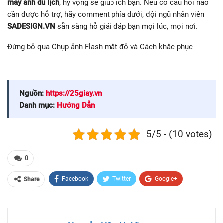
máy ảnh du lịch
, hy vọng sẽ giúp ích bạn. Nếu có câu hỏi nào
cần được hỗ trợ, hãy comment phía dưới, đội ngũ nhân viên
SADESIGN.VN
sẵn sàng hỗ giải đáp bạn mọi lúc, mọi nơi.
Đừng bỏ qua Chụp ảnh Flash mắt đỏ và Cách khắc phục
Nguồn:
https://25giay.vn
Danh mục:
Hướng Dẫn
5/5 - (10 votes)
0
Facebook
Twitter
Google+
Share
ReddIt
WhatsApp
Pinterest
Email