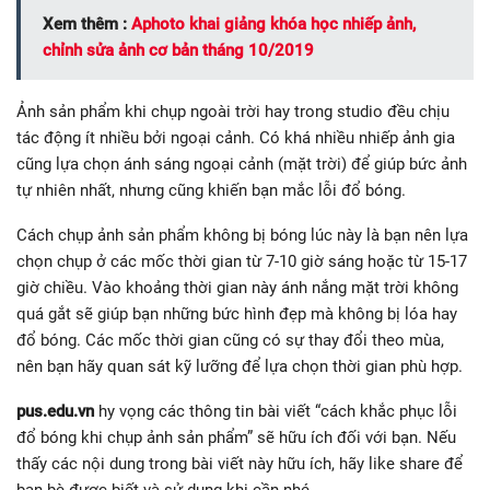
Xem thêm :
Aphoto khai giảng khóa học nhiếp ảnh,
chỉnh sửa ảnh cơ bản tháng 10/2019
Ảnh sản phẩm khi chụp ngoài trời hay trong studio đều chịu
tác động ít nhiều bởi ngoại cảnh. Có khá nhiều nhiếp ảnh gia
cũng lựa chọn ánh sáng ngoại cảnh (mặt trời) để giúp bức ảnh
tự nhiên nhất, nhưng cũng khiến bạn mắc lỗi đổ bóng.
Cách chụp ảnh sản phẩm không bị bóng lúc này là bạn nên lựa
chọn chụp ở các mốc thời gian từ 7-10 giờ sáng hoặc từ 15-17
giờ chiều. Vào khoảng thời gian này ánh nắng mặt trời không
quá gắt sẽ giúp bạn những bức hình đẹp mà không bị lóa hay
đổ bóng. Các mốc thời gian cũng có sự thay đổi theo mùa,
nên bạn hãy quan sát kỹ lưỡng để lựa chọn thời gian phù hợp.
pus.edu.vn
hy vọng các thông tin bài viết “cách khắc phục lỗi
đổ bóng khi chụp ảnh sản phẩm” sẽ hữu ích đối với bạn. Nếu
thấy các nội dung trong bài viết này hữu ích, hãy like share để
bạn bè được biết và sử dụng khi cần nhé.