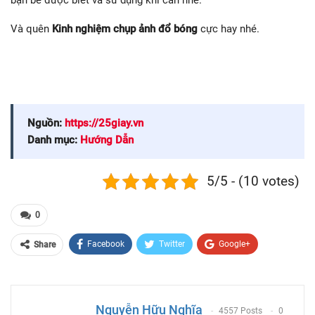
Và quên
Kinh nghiệm chụp ảnh đổ bóng
cực hay nhé.
Nguồn:
https://25giay.vn
Danh mục:
Hướng Dẫn
5/5 - (10 votes)
0
Facebook
Twitter
Google+
Share
ReddIt
WhatsApp
Pinterest
Email
Nguyễn Hữu Nghĩa
4557 Posts
0