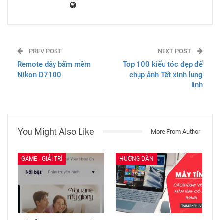
PREV POST
NEXT POST
Remote dây bấm mềm
Top 100 kiểu tóc đẹp để
Nikon D7100
chụp ảnh Tết xinh lung
linh
You Might Also Like
More From Author
GAME - GIẢI TRÍ
HƯỚNG DẪN