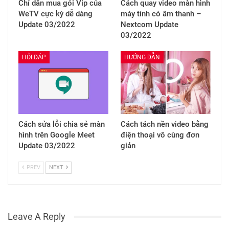
Chỉ dẫn mua gói Vip của
Cách quay video màn hình
WeTV cực kỳ dễ dàng
máy tính có âm thanh –
Update 03/2022
Nextcom Update
03/2022
HỎI ĐÁP
HƯỚNG DẪN
Cách sửa lỗi chia sẻ màn
Cách tách nền video bằng
hình trên Google Meet
điện thoại vô cùng đơn
Update 03/2022
giản
PREV
NEXT
Leave A Reply