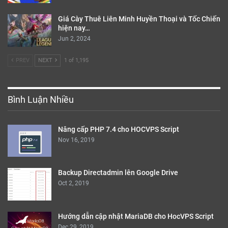
Giá Cày Thuê Liên Minh Huyền Thoại và Tốc Chiến
hiện nay…
Jun 2, 2024
PREV
NEXT
1 of 1,195
Bình Luận Nhiều
Nâng cấp PHP 7.4 cho HOCVPS Script
Nov 16, 2019
Backup Directadmin lên Google Drive
Oct 2, 2019
Hướng dẫn cập nhật MariaDB cho HocVPS Script
Dec 29, 2019