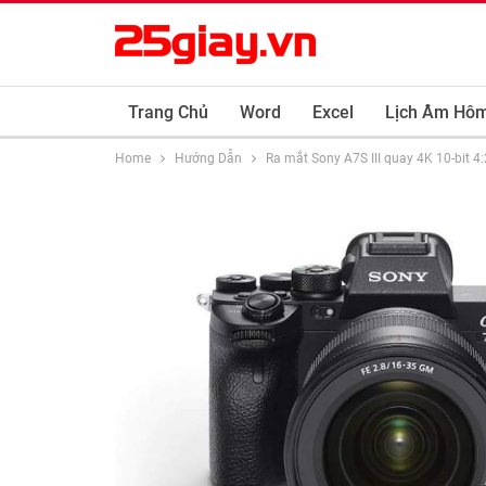
Trang Chủ
Word
Excel
Lịch Âm Hô
Home
Hướng Dẫn
Ra mắt Sony A7S III quay 4K 10-bit 4