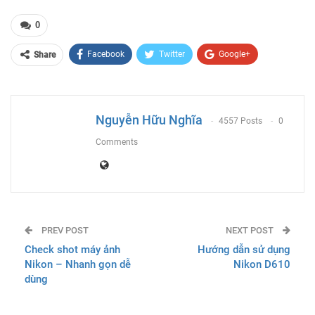
0
Facebook
Twitter
Google+
Share
ReddIt
WhatsApp
Pinterest
Email
Nguyễn Hữu Nghĩa
4557 Posts
0
Comments
PREV POST
NEXT POST
Check shot máy ảnh
Hướng dẫn sử dụng
Nikon – Nhanh gọn dễ
Nikon D610
dùng