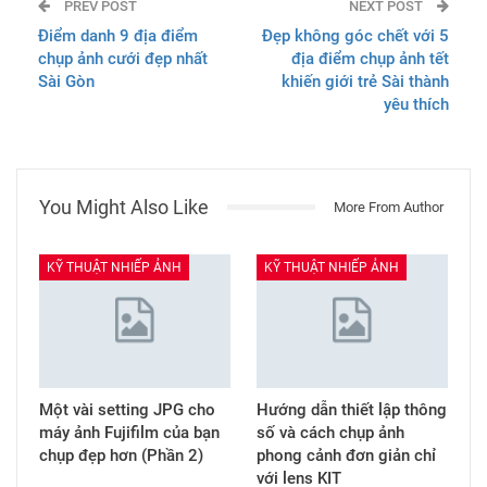
PREV POST
NEXT POST
Điểm danh 9 địa điểm
Đẹp không góc chết với 5
chụp ảnh cưới đẹp nhất
địa điểm chụp ảnh tết
Sài Gòn
khiến giới trẻ Sài thành
yêu thích
You Might Also Like
More From Author
KỸ THUẬT NHIẾP ẢNH
KỸ THUẬT NHIẾP ẢNH
Một vài setting JPG cho
Hướng dẫn thiết lập thông
máy ảnh Fujifilm của bạn
số và cách chụp ảnh
chụp đẹp hơn (Phần 2)
phong cảnh đơn giản chỉ
với lens KIT