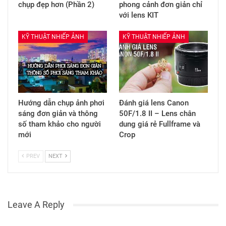
chụp đẹp hơn (Phần 2)
phong cảnh đơn giản chỉ
với lens KIT
KỸ THUẬT NHIẾP ẢNH
KỸ THUẬT NHIẾP ẢNH
Hướng dẫn chụp ảnh phơi
Đánh giá lens Canon
sáng đơn giản và thông
50F/1.8 II – Lens chân
số tham khảo cho người
dung giá rẻ Fullframe và
mới
Crop
PREV
NEXT
Leave A Reply