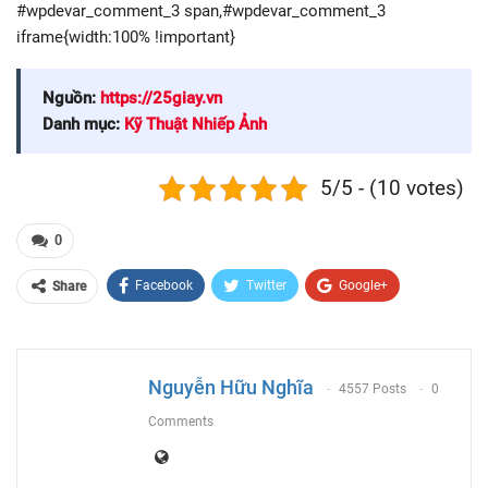
#wpdevar_comment_3 span,#wpdevar_comment_3
iframe{width:100% !important}
Nguồn:
https://25giay.vn
Danh mục:
Kỹ Thuật Nhiếp Ảnh
5/5 - (10 votes)
0
Facebook
Twitter
Google+
Share
ReddIt
WhatsApp
Pinterest
Email
Nguyễn Hữu Nghĩa
4557 Posts
0
Comments