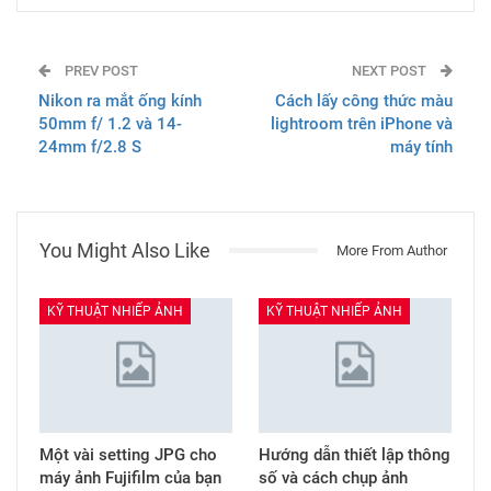
PREV POST
NEXT POST
Nikon ra mắt ống kính
Cách lấy công thức màu
50mm f/ 1.2 và 14-
lightroom trên iPhone và
24mm f/2.8 S
máy tính
You Might Also Like
More From Author
KỸ THUẬT NHIẾP ẢNH
KỸ THUẬT NHIẾP ẢNH
Một vài setting JPG cho
Hướng dẫn thiết lập thông
máy ảnh Fujifilm của bạn
số và cách chụp ảnh