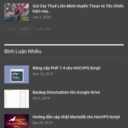
Giá Cày Thuê Liên Minh Huyền Thoại và Tốc Chiến
hiện nay…
Jun 2, 2024
PREV
NEXT
1 of 1,195
Bình Luận Nhiều
Nâng cấp PHP 7.4 cho HOCVPS Script
Nov 16, 2019
Backup Directadmin lên Google Drive
Oct 2, 2019
Hướng dẫn cập nhật MariaDB cho HocVPS Script
Dec 29, 2019