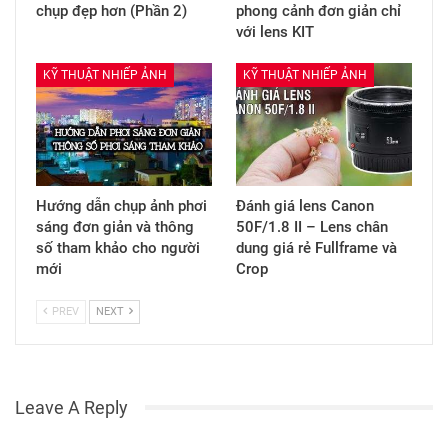
chụp đẹp hơn (Phần 2)
phong cảnh đơn giản chỉ
với lens KIT
KỸ THUẬT NHIẾP ẢNH
KỸ THUẬT NHIẾP ẢNH
Hướng dẫn chụp ảnh phơi
Đánh giá lens Canon
sáng đơn giản và thông
50F/1.8 II – Lens chân
số tham khảo cho người
dung giá rẻ Fullframe và
mới
Crop
PREV
NEXT
Leave A Reply