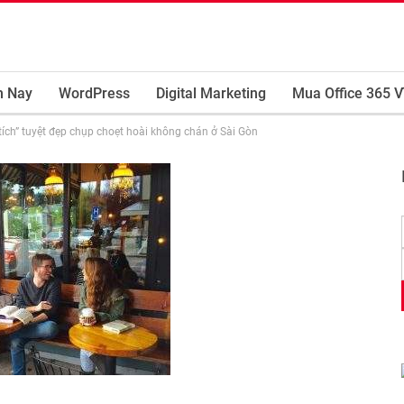
m Nay
WordPress
Digital Marketing
Mua Office 365 V
tích” tuyệt đẹp chụp choẹt hoài không chán ở Sài Gòn