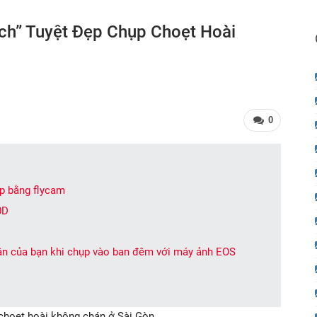
ch” Tuyệt Đẹp Chụp Choẹt Hoài
0
p bằng flycam
0D
hân của bạn khi chụp vào ban đêm với máy ảnh EOS