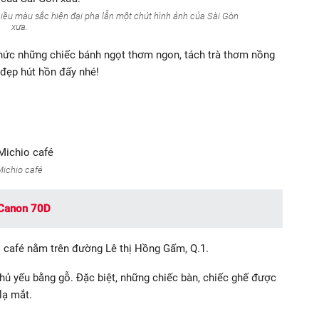
hiều màu sắc hiện đại pha lẫn một chút hình ảnh của Sài Gòn
xưa.
hức những chiếc bánh ngọt thơm ngon, tách trà thơm nồng
đẹp hút hồn đấy nhé!
Michio café
 Canon 70D
o café nằm trên đường Lê thị Hồng Gấm, Q.1.
hủ yếu bằng gỗ. Đặc biệt, những chiếc bàn, chiếc ghế được
lạ mắt.