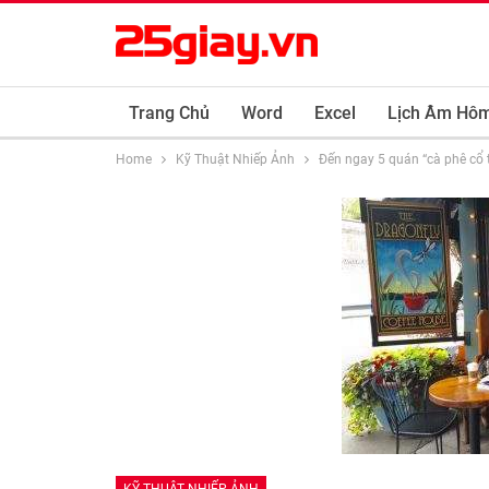
Trang Chủ
Word
Excel
Lịch Âm Hô
Home
Kỹ Thuật Nhiếp Ảnh
Đến ngay 5 quán “cà phê cổ 