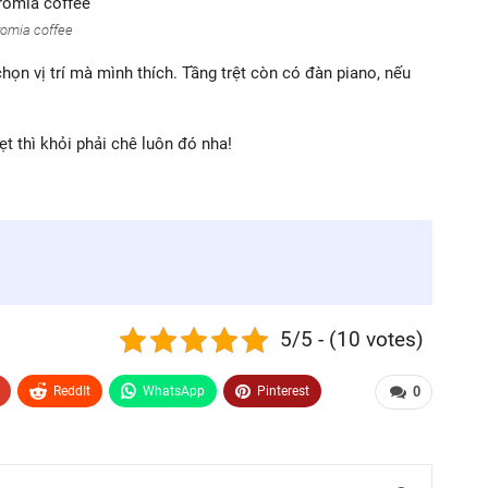
omia coffee
họn vị trí mà mình thích. Tầng trệt còn có đàn piano, nếu
t thì khỏi phải chê luôn đó nha!
5/5 - (10 votes)
ReddIt
WhatsApp
Pinterest
0