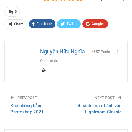
0
Facebook
Twitter
Google+
Share
ReddIt
WhatsApp
Pinterest
Email
Nguyễn Hữu Nghĩa
4557 Posts
0
Comments
PREV POST
NEXT POST
Xoá phông bằng
4 cách import ảnh vào
Photoshop 2021
Lightroom Classic