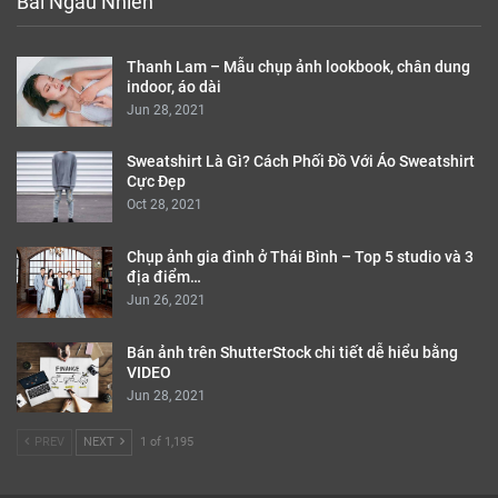
Bài Ngẫu Nhiên
Thanh Lam – Mẫu chụp ảnh lookbook, chân dung
indoor, áo dài
Jun 28, 2021
Sweatshirt Là Gì? Cách Phối Đồ Với Áo Sweatshirt
Cực Đẹp
Oct 28, 2021
Chụp ảnh gia đình ở Thái Bình – Top 5 studio và 3
địa điểm…
Jun 26, 2021
Bán ảnh trên ShutterStock chi tiết dễ hiểu bằng
VIDEO
Jun 28, 2021
PREV
NEXT
1 of 1,195