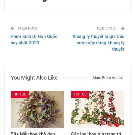
PREV POST
NEXT POST
Phim Kinh Dị Hàn Quốc
Khung lý thuyết là gì? Các
hay nhất 2023
bước xây dựng khung lý
thuyết
You Might Also Like
More From Author
TIN TỨC
TIN TỨC
50+ Mẫu hoa khô đẹp
Các loại hoa giả trang trí