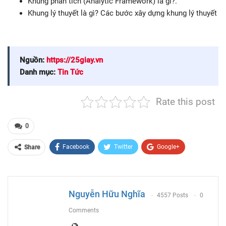
Khung phân tích (Analytic Framework) là gì?.
Khung lý thuyết là gì? Các bước xây dựng khung lý thuyết
Nguồn:
https://25giay.vn
Danh mục:
Tin Tức
Rate this post
0
Facebook
Twitter
Google+
Share
ReddIt
WhatsApp
Pinterest
Email
Nguyễn Hữu Nghĩa
4557 Posts
0
Comments